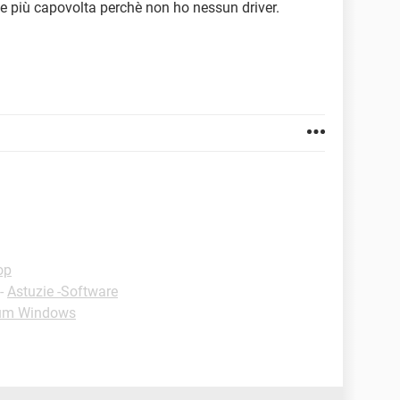
 più capovolta perchè non ho nessun driver.
op
-
Astuzie -Software
um Windows