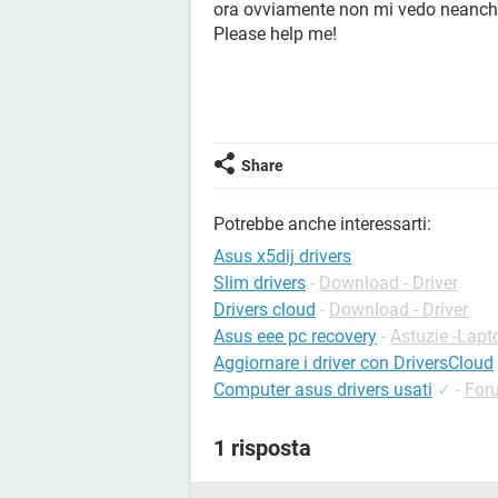
ora ovviamente non mi vedo neanche
Please help me!
Share
Potrebbe anche interessarti:
Asus x5dij drivers
Slim drivers
-
Download - Driver
Drivers cloud
-
Download - Driver
Asus eee pc recovery
-
Astuzie -Lapt
Aggiornare i driver con DriversCloud
Computer asus drivers usati
✓
-
For
1 risposta