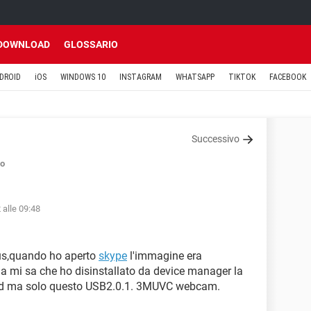
DOWNLOAD
GLOSSARIO
DROID
iOS
WINDOWS 10
INSTAGRAM
WHATSAPP
TIKTOK
FACEBOOK
Successivo
so
 alle 09:48
rus,quando ho aperto
skype
l'immagine era
ma mi sa che ho disinstallato da device manager la
 pid ma solo questo USB2.0.1. 3MUVC webcam.