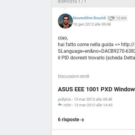
RISPOSTA 1 / 1
Noureddine Bouzidi
15.404
18 gen 2012 alle 09:48
ciao,
hai fatto come nella guida => http:
SLanguage=en&no=DACB9270-6382
il PID dovresti trovarlo (scheda Dett
Discussioni simili
ASUS EEE 1001 PXD Windows 7
pollykia
-
13 mar 2013 alle 08:48
n00r
-
13 mar 2013 alle 14:43
6 risposte