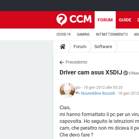
FORUM
GUIDE
COVID-19
GAMING
INTRATTENIMENTO
AN
Forum
Software
Precedente
Driver cam asus X5DIJ
Chiu
gio
- 18 gen 2012 alle 05:25
Noureddine Bouzidi
-
18 gen 2012
Ciao,
mi hanno formattato il pc per un vi
capovolta. Ho seguito le istruzioni 
cam, che peraltro non mi diceva il
Che devo fare ?