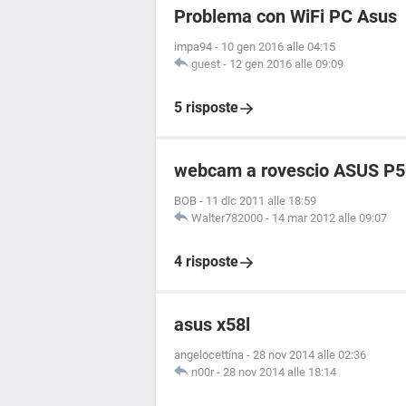
Problema con WiFi PC Asus
impa94
-
10 gen 2016 alle 04:15
guest
-
12 gen 2016 alle 09:09
5 risposte
webcam a rovescio ASUS P5
BOB
-
11 dic 2011 alle 18:59
Walter782000
-
14 mar 2012 alle 09:07
4 risposte
asus x58l
angelocettina
-
28 nov 2014 alle 02:36
n00r
-
28 nov 2014 alle 18:14