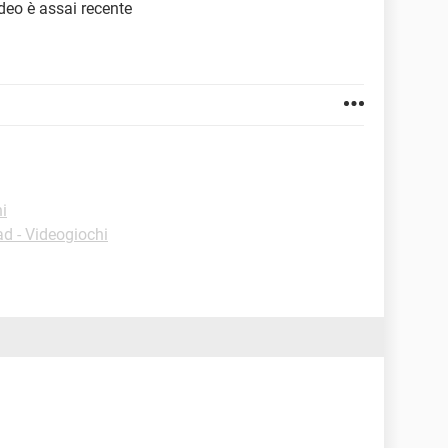
deo è assai recente
i
d - Videogiochi