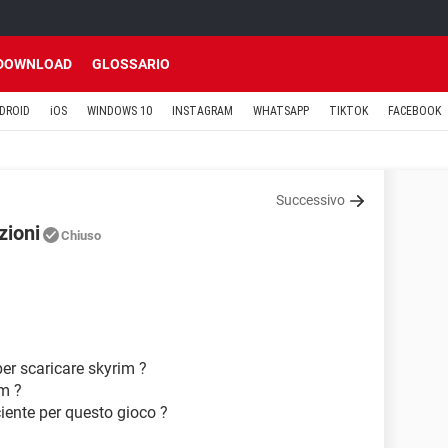
DOWNLOAD
GLOSSARIO
DROID
iOS
WINDOWS 10
INSTAGRAM
WHATSAPP
TIKTOK
FACEBOOK
Successivo
zioni
Chiuso
per scaricare skyrim ?
am ?
ciente per questo gioco ?