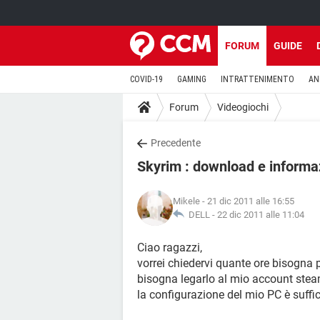
FORUM
GUIDE
COVID-19
GAMING
INTRATTENIMENTO
AN
Forum
Videogiochi
Precedente
Skyrim : download e informa
Mikele
- 21 dic 2011 alle 16:55
DELL -
22 dic 2011 alle 11:04
Ciao ragazzi,
vorrei chiedervi quante ore bisogna 
bisogna legarlo al mio account ste
la configurazione del mio PC è suffi