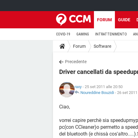
FORUM
GUIDE
COVID-19
GAMING
INTRATTENIMENTO
AN
Forum
Software
Precedente
Driver cancellati da speedu
raxy
- 25 set 2011 alle 20:50
Noureddine Bouzidi
-
26 set 2011 
Ciao,
vorrei capire perchè sia speedupmyp
pc(con CCleaner)o permetto a speedu
del bluetooth (e chissà cos'altro...