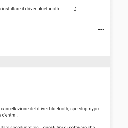
tallare il driver bluethooth............ ;)
a cancellazione del driver bluetooth, speedupmypc
c'entra..
lare speedupmypc... questi tipi di software che