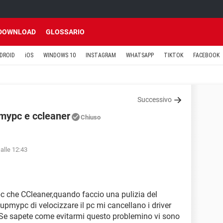
DOWNLOAD
GLOSSARIO
DROID
iOS
WINDOWS 10
INSTAGRAM
WHATSAPP
TIKTOK
FACEBOOK
Successivo
pmypc e ccleaner
Chiuso
alle 12:43
c che CCleaner,quando faccio una pulizia del
pmypc di velocizzare il pc mi cancellano i driver
..).Se sapete come evitarmi questo problemino vi sono