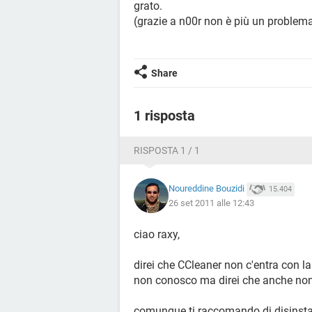
grato.
(grazie a n00r non è più un problema ins
Share
1 risposta
RISPOSTA 1 / 1
Noureddine Bouzidi
15.404
26 set 2011 alle 12:43
ciao raxy,
direi che CCleaner non c'entra con l
non conosco ma direi che anche non 
comunque ti raccomando di disinstal