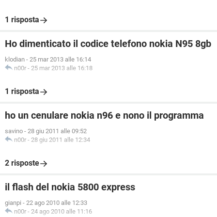
1 risposta
Ho dimenticato il codice telefono nokia N95 8gb
klodian
-
25 mar 2013 alle 16:14
n00r
-
25 mar 2013 alle 16:18
1 risposta
ho un cenulare nokia n96 e nono il programma
savino
-
28 giu 2011 alle 09:52
n00r
-
28 giu 2011 alle 12:34
2 risposte
il flash del nokia 5800 express
gianpi
-
22 ago 2010 alle 12:33
n00r
-
24 ago 2010 alle 11:16