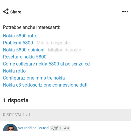
TIKTOK
FACEBOOK
HARDWARE
Share
Potrebbe anche interessarti:
Nokia 5800 rotto
Problemi 5800
- Migliori risposte
Nokia 5800 opinioni
- Migliori risposte
Resettare nokia 5800
Come collegare nokia 5800 al pc senza cd
Nokia rotto
Configurazione mms tre nokia
Nokia c3 sottoscrizione connessione dati
1 risposta
RISPOSTA 1 / 1
Noureddine Bouzidi
15.404