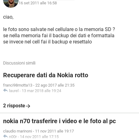
16 set 2011 alle 16:58
ciao,
le foto sono salvate nel cellulare o la memoria SD ?
se nella memoria fai il backup dei dati e formattala
se invece nel cell fai il backup e resettalo
Discussioni simili
Recuperare dati da Nokia rotto
franci98motta13
-
22 ago 2017 alle 21:35
laurel
-
13 mar 2018 alle 19:24
2 risposte
nokia n70 trasferire i video e le foto al pc
claudio marinoni
-
11 nov 2011 alle 19:17
n00r
-
14 nov 2011 alle 17:15