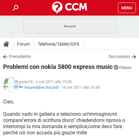
MENU
HOME
COVID-19
GAMING
GUIDE
Forum
Telefonia/Tablet/GPS
INTRATTENIMENTO
ANDROID
COVID-19
GAMING
DOWNLOAD
Precedente
Successivo
iOS
WINDOWS 10
INTRATTENIMENTO
ANDROID
Problemi con nokia 5800 express music
INSTAGRAM
COVID-19
WHATSAPP
GAMING
Chiuso
FORUM
iOS
WINDOWS 10
TIKTOK
INTRATTENIMENTO
FACEBOOK
ANDROID
paolo74
- 3 set 2011 alle 19:30
INSTAGRAM
COVID-19
WHATSAPP
GAMING
GLOSSARIO
Noureddine Bouzidi
-
16 set 2011 alle 16:58
HARDWARE
iOS
WINDOWS 10
TIKTOK
INTRATTENIMENTO
FACEBOOK
ANDROID
INSTAGRAM
COVID-19
WHATSAPP
GAMING
Ciao,
HARDWARE
iOS
WINDOWS 10
TIKTOK
INTRATTENIMENTO
FACEBOOK
ANDROID
Quando vado in galleria e seleziono un'immagine,mi
INSTAGRAM
WHATSAPP
compare"errore di scrittura disco" chiedendomi riprova o
HARDWARE
iOS
WINDOWS 10
TIKTOK
FACEBOOK
interrompi.la mia domanda è semplice,come devo fare
INSTAGRAM
WHATSAPP
perché ciò non accada più.grazie mille
HARDWARE