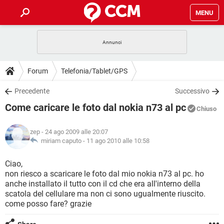
MENU
HOME
COVID-19
GAMING
GUIDE
Forum
Telefonia/Tablet/GPS
INTRATTENIMENTO
ANDROID
COVID-19
GAMING
DOWNLOAD
Precedente
Successivo
iOS
WINDOWS 10
INTRATTENIMENTO
ANDROID
Come caricare le foto dal nokia n73 al pc
INSTAGRAM
COVID-19
WHATSAPP
GAMING
Chiuso
FORUM
iOS
WINDOWS 10
TIKTOK
INTRATTENIMENTO
FACEBOOK
ANDROID
zep
- 24 ago 2009 alle 20:07
INSTAGRAM
COVID-19
WHATSAPP
GAMING
GLOSSARIO
miriam caputo -
11 ago 2010 alle 10:58
HARDWARE
iOS
WINDOWS 10
TIKTOK
INTRATTENIMENTO
FACEBOOK
ANDROID
INSTAGRAM
COVID-19
WHATSAPP
GAMING
Ciao,
HARDWARE
iOS
WINDOWS 10
non riesco a scaricare le foto dal mio nokia n73 al pc. ho
TIKTOK
INTRATTENIMENTO
FACEBOOK
ANDROID
anche installato il tutto con il cd che era all'interno della
INSTAGRAM
WHATSAPP
scatola del cellulare ma non ci sono ugualmente riuscito.
HARDWARE
iOS
WINDOWS 10
TIKTOK
FACEBOOK
come posso fare? grazie
INSTAGRAM
WHATSAPP
HARDWARE