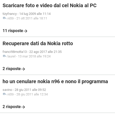
Scaricare foto e video dal cel Nokia al PC
tizyfrancy
-
14 lug 2009 alle 11:14
n00r
-
21 ott 2011 alle 18:11
11 risposte
Recuperare dati da Nokia rotto
franci98motta13
-
22 ago 2017 alle 21:35
laurel
-
13 mar 2018 alle 19:24
2 risposte
ho un cenulare nokia n96 e nono il programma
savino
-
28 giu 2011 alle 09:52
n00r
-
28 giu 2011 alle 12:34
2 risposte