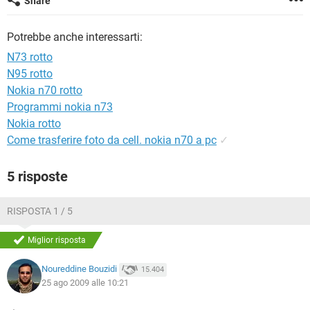
Share
TIKTOK
FACEBOOK
HARDWARE
Potrebbe anche interessarti:
N73 rotto
N95 rotto
Nokia n70 rotto
Programmi nokia n73
Nokia rotto
Come trasferire foto da cell. nokia n70 a pc
✓
5 risposte
RISPOSTA 1 / 5
Miglior risposta
Noureddine Bouzidi
15.404
25 ago 2009 alle 10:21