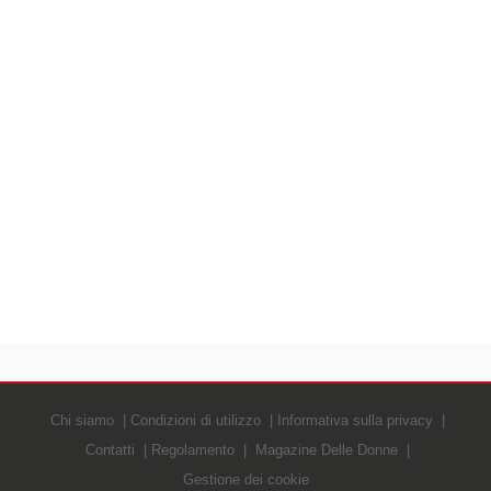
Chi siamo
Condizioni di utilizzo
Informativa sulla privacy
Contatti
Regolamento
Magazine Delle Donne
Gestione dei cookie