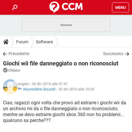
MENU
HOME
COVID-19
GAMING
GUIDE
Forum
Software
INTRATTENIMENTO
ANDROID
COVID-19
GAMING
DOWNLOAD
Precedente
Successivo
iOS
WINDOWS 10
INTRATTENIMENTO
ANDROID
Giochi wii file danneggiato o non riconosciut
INSTAGRAM
COVID-19
WHATSAPP
GAMING
FORUM
iOS
WINDOWS 10
Chiuso
TIKTOK
INTRATTENIMENTO
FACEBOOK
ANDROID
INSTAGRAM
COVID-19
WHATSAPP
GAMING
GLOSSARIO
HARDWARE
iOS
angelo
- 30 dic 2010 alle 07:41
WINDOWS 10
TIKTOK
INTRATTENIMENTO
FACEBOOK
ANDROID
Noureddine Bouzidi
-
30 dic 2010 alle 10:05
INSTAGRAM
COVID-19
WHATSAPP
GAMING
HARDWARE
iOS
WINDOWS 10
Ciao, ragazzi ogni volta che provo ad estrarre i giochi wii da
TIKTOK
INTRATTENIMENTO
FACEBOOK
ANDROID
un archivio mi da o file danneggiato o non riconosciuto,
INSTAGRAM
WHATSAPP
mentre se devo estrarre giochi xbox 360 non ho problemi...
HARDWARE
iOS
WINDOWS 10
TIKTOK
FACEBOOK
qualcuno sa perche???
INSTAGRAM
WHATSAPP
HARDWARE