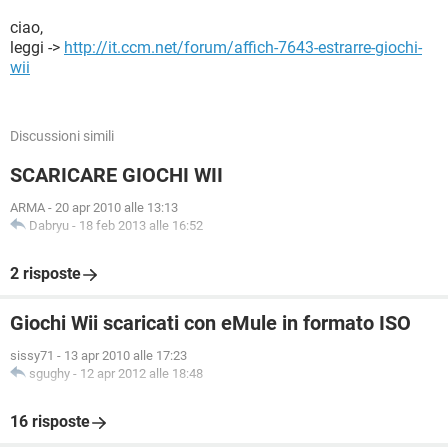
ciao,
leggi ->
http://it.ccm.net/forum/affich-7643-estrarre-giochi-
wii
Discussioni simili
SCARICARE GIOCHI WII
ARMA
-
20 apr 2010 alle 13:13
Dabryu
-
18 feb 2013 alle 16:52
2 risposte
Giochi Wii scaricati con eMule in formato ISO
sissy71
-
13 apr 2010 alle 17:23
sgughy
-
12 apr 2012 alle 18:48
16 risposte