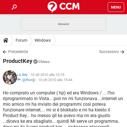
MENU
HOME
COVID-19
GAMING
GUIDE
Forum
Windows
INTRATTENIMENTO
ANDROID
COVID-19
GAMING
DOWNLOAD
Precedente
Successivo
iOS
WINDOWS 10
INTRATTENIMENTO
ANDROID
ProductKey
INSTAGRAM
COVID-19
WHATSAPP
GAMING
Chiuso
FORUM
iOS
WINDOWS 10
TIKTOK
INTRATTENIMENTO
FACEBOOK
ANDROID
Là ìMy
- 10 ott 2010 alle 10:19
INSTAGRAM
COVID-19
WHATSAPP
GAMING
GLOSSARIO
@thor@
-
10 ott 2010 alle 15:44
HARDWARE
iOS
WINDOWS 10
TIKTOK
INTRATTENIMENTO
FACEBOOK
ANDROID
INSTAGRAM
COVID-19
WHATSAPP
GAMING
Ho comprato un computer ( hp) ed era Windows / ... l'ho
HARDWARE
iOS
WINDOWS 10
riprogrammato in Vista... poii nn mi funzionava ...internet un
TIKTOK
INTRATTENIMENTO
FACEBOOK
ANDROID
mio amico mi ha inviato dei programmi così poteva
INSTAGRAM
WHATSAPP
funzionare internet.... mi si è blokkato e mi ha kiesto il
HARDWARE
iOS
WINDOWS 10
TIKTOK
FACEBOOK
Product Key... ho messo qll ke avevo ma nn era giusto
INSTAGRAM
WHATSAPP
...diceva ke era sbagliato... quindi Mi serve un programma..
HARDWARE
dove mi da il vero product key.... aiutooooo pleaseee!!