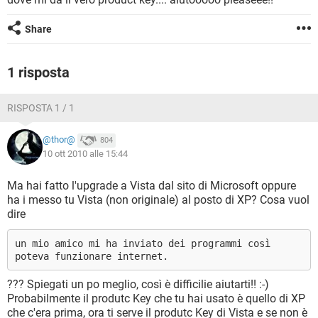
TIKTOK
FACEBOOK
HARDWARE
Share
1 risposta
RISPOSTA 1 / 1
@thor@
804
10 ott 2010 alle 15:44
Ma hai fatto l'upgrade a Vista dal sito di Microsoft oppure
ha i messo tu Vista (non originale) al posto di XP? Cosa vuol
dire
un mio amico mi ha inviato dei programmi così
poteva funzionare internet.
???
Spiegati un po meglio, così è difficilie aiutarti!! :-)
Probabilmente il produtc Key che tu hai usato è quello di XP
che c'era prima, ora ti serve il produtc Key di Vista e se non è