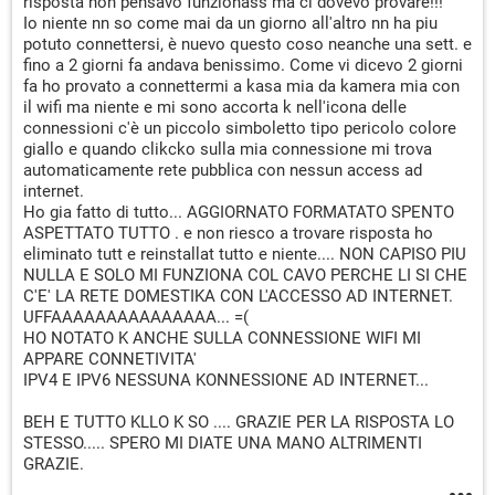
risposta non pensavo funzionass ma ci dovevo provare!!!
Io niente nn so come mai da un giorno all'altro nn ha piu
potuto connettersi, è nuevo questo coso neanche una sett. e
fino a 2 giorni fa andava benissimo. Come vi dicevo 2 giorni
fa ho provato a connettermi a kasa mia da kamera mia con
il wifi ma niente e mi sono accorta k nell'icona delle
connessioni c'è un piccolo simboletto tipo pericolo colore
giallo e quando clikcko sulla mia connessione mi trova
automaticamente rete pubblica con nessun access ad
internet.
Ho gia fatto di tutto... AGGIORNATO FORMATATO SPENTO
ASPETTATO TUTTO . e non riesco a trovare risposta ho
eliminato tutt e reinstallat tutto e niente.... NON CAPISO PIU
NULLA E SOLO MI FUNZIONA COL CAVO PERCHE LI SI CHE
C'E' LA RETE DOMESTIKA CON L'ACCESSO AD INTERNET.
UFFAAAAAAAAAAAAAAA... =(
HO NOTATO K ANCHE SULLA CONNESSIONE WIFI MI
APPARE CONNETIVITA'
IPV4 E IPV6 NESSUNA KONNESSIONE AD INTERNET...
BEH E TUTTO KLLO K SO .... GRAZIE PER LA RISPOSTA LO
STESSO..... SPERO MI DIATE UNA MANO ALTRIMENTI
GRAZIE.