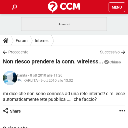
MENU
HOME
COVID-19
GAMING
GUIDE
Forum
Internet
INTRATTENIMENTO
ANDROID
COVID-19
GAMING
DOWNLOAD
Precedente
Successivo
iOS
WINDOWS 10
INTRATTENIMENTO
ANDROID
Non riesco prendere la conn. wireless...
INSTAGRAM
COVID-19
WHATSAPP
GAMING
Chiuso
FORUM
iOS
WINDOWS 10
TIKTOK
INTRATTENIMENTO
FACEBOOK
ANDROID
karlita
- 8 ott 2010 alle 11:26
INSTAGRAM
COVID-19
WHATSAPP
GAMING
GLOSSARIO
KARLITA -
9 ott 2010 alle 13:02
HARDWARE
iOS
WINDOWS 10
TIKTOK
INTRATTENIMENTO
FACEBOOK
ANDROID
INSTAGRAM
COVID-19
WHATSAPP
GAMING
mi dice che non sono conness ad una rete internet! e mi esce
HARDWARE
iOS
WINDOWS 10
automaticamente rete pubblica ..... che faccio?
TIKTOK
INTRATTENIMENTO
FACEBOOK
ANDROID
INSTAGRAM
WHATSAPP
HARDWARE
iOS
WINDOWS 10
Share
TIKTOK
FACEBOOK
INSTAGRAM
WHATSAPP
HARDWARE