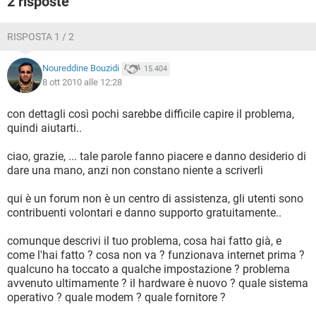
2 risposte
TIKTOK
FACEBOOK
HARDWARE
RISPOSTA 1 / 2
Noureddine Bouzidi
15.404
8 ott 2010 alle 12:28
con dettagli così pochi sarebbe difficile capire il problema,
quindi aiutarti..
ciao, grazie, ... tale parole fanno piacere e danno desiderio di
dare una mano, anzi non constano niente a scriverli
qui è un forum non è un centro di assistenza, gli utenti sono
contribuenti volontari e danno supporto gratuitamente..
comunque descrivi il tuo problema, cosa hai fatto già, e
come l'hai fatto ? cosa non va ? funzionava internet prima ?
qualcuno ha toccato a qualche impostazione ? problema
avvenuto ultimamente ? il hardware è nuovo ? quale sistema
operativo ? quale modem ? quale fornitore ?