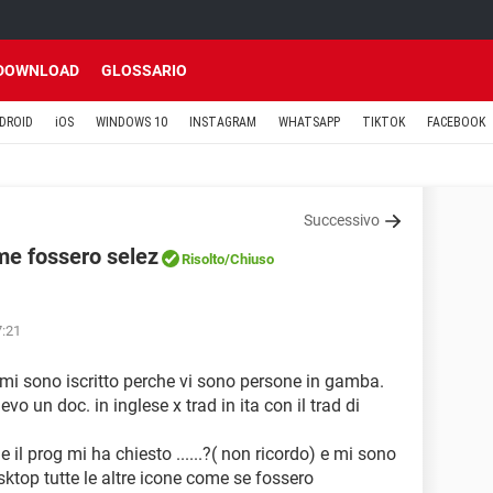
DOWNLOAD
GLOSSARIO
DROID
iOS
WINDOWS 10
INSTAGRAM
WHATSAPP
TIKTOK
FACEBOOK
Successivo
me fossero selez
Risolto
/Chiuso
7:21
 mi sono iscritto perche vi sono persone in gamba.
 un doc. in inglese x trad in ita con il trad di
 il prog mi ha chiesto ......?( non ricordo) e mi sono
esktop tutte le altre icone come se fossero