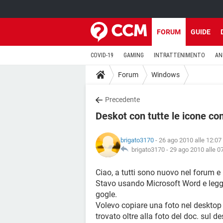
FORUM
GUIDE
COVID-19
GAMING
INTRATTENIMENTO
AN
Forum
Windows
Precedente
Deskot con tutte le icone co
brigato3170
- 26 ago 2010 alle 12:07
brigato3170 -
29 ago 2010 alle 0
Ciao, a tutti sono nuovo nel forum e
Stavo usando Microsoft Word e leggevo
gogle.
Volevo copiare una foto nel desktop e
trovato oltre alla foto del doc. sul d