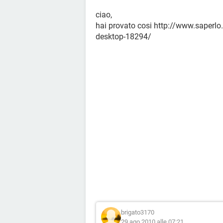
ciao,
hai provato cosi http://www.saperlo.
desktop-18294/
brigato3170
29 ago 2010 alle 07:21