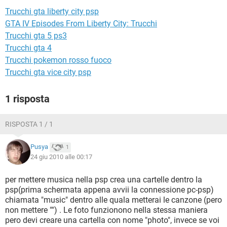
TIKTOK
FACEBOOK
Trucchi gta liberty city psp
HARDWARE
GTA IV Episodes From Liberty City: Trucchi
Trucchi gta 5 ps3
Trucchi gta 4
Trucchi pokemon rosso fuoco
Trucchi gta vice city psp
1 risposta
RISPOSTA 1 / 1
Pusya
1
24 giu 2010 alle 00:17
per mettere musica nella psp crea una cartelle dentro la
psp(prima schermata appena avvii la connessione pc-psp)
chiamata "music" dentro alle quala metterai le canzone (pero
non mettere "") . Le foto funzionono nella stessa maniera
pero devi creare una cartella con nome "photo", invece se voi