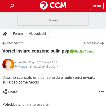
MENU
HOME
COVID-19
GAMING
GUIDE
Forum
Videogiochi
INTRATTENIMENTO
ANDROID
COVID-19
GAMING
DOWNLOAD
Precedente
Successivo
iOS
WINDOWS 10
INTRATTENIMENTO
ANDROID
Vorrei inviare canzone sulla psp
INSTAGRAM
COVID-19
WHATSAPP
GAMING
Risolto
/Chiuso
FORUM
iOS
WINDOWS 10
TIKTOK
INTRATTENIMENTO
FACEBOOK
ANDROID
andrel99
- 23 giu 2010 alle 15:05
INSTAGRAM
COVID-19
WHATSAPP
GAMING
GLOSSARIO
Pusya
-
24 giu 2010 alle 00:17
HARDWARE
iOS
WINDOWS 10
TIKTOK
INTRATTENIMENTO
FACEBOOK
ANDROID
INSTAGRAM
COVID-19
WHATSAPP
GAMING
Ciao, ho scaricato una canzone da e mule vorrei inviarla
HARDWARE
iOS
WINDOWS 10
sulla psp come faccio
TIKTOK
INTRATTENIMENTO
FACEBOOK
ANDROID
INSTAGRAM
WHATSAPP
HARDWARE
iOS
WINDOWS 10
Share
TIKTOK
FACEBOOK
INSTAGRAM
WHATSAPP
HARDWARE
Potrebbe anche interessarti: