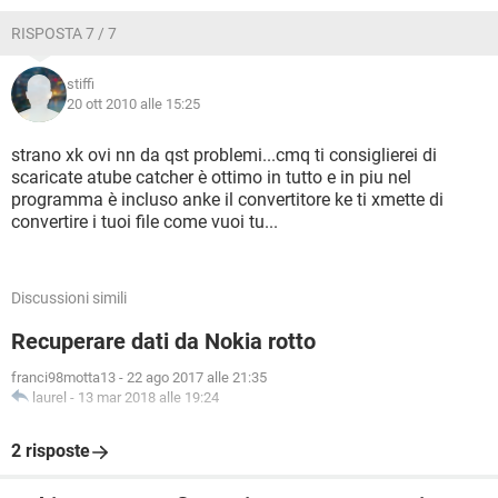
RISPOSTA 7 / 7
stiffi
20 ott 2010 alle 15:25
strano xk ovi nn da qst problemi...cmq ti consiglierei di
scaricate atube catcher è ottimo in tutto e in piu nel
programma è incluso anke il convertitore ke ti xmette di
convertire i tuoi file come vuoi tu...
Discussioni simili
Recuperare dati da Nokia rotto
franci98motta13
-
22 ago 2017 alle 21:35
laurel
-
13 mar 2018 alle 19:24
2 risposte