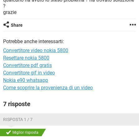
TIKTOK
FACEBOOK
?
grazie
HARDWARE
Share
Potrebbe anche interessarti:
Convertitore video nokia 5800
Resettare nokia 5800
Convertitore pdf gratis
Convertitore gif in video
Nokia e90 whatsapp
Come scoprire la provenienza di un video
7 risposte
RISPOSTA 1 / 7
Miglior risposta