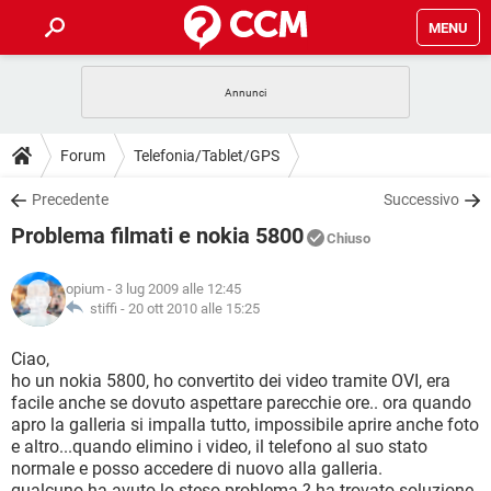
MENU
HOME
COVID-19
GAMING
GUIDE
Forum
Telefonia/Tablet/GPS
INTRATTENIMENTO
ANDROID
COVID-19
GAMING
DOWNLOAD
Precedente
Successivo
iOS
WINDOWS 10
INTRATTENIMENTO
ANDROID
Problema filmati e nokia 5800
INSTAGRAM
COVID-19
WHATSAPP
GAMING
Chiuso
FORUM
iOS
WINDOWS 10
TIKTOK
INTRATTENIMENTO
FACEBOOK
ANDROID
opium
- 3 lug 2009 alle 12:45
INSTAGRAM
COVID-19
WHATSAPP
GAMING
GLOSSARIO
stiffi -
20 ott 2010 alle 15:25
HARDWARE
iOS
WINDOWS 10
TIKTOK
INTRATTENIMENTO
FACEBOOK
ANDROID
INSTAGRAM
COVID-19
WHATSAPP
GAMING
Ciao,
HARDWARE
iOS
WINDOWS 10
ho un nokia 5800, ho convertito dei video tramite OVI, era
TIKTOK
INTRATTENIMENTO
FACEBOOK
ANDROID
facile anche se dovuto aspettare parecchie ore.. ora quando
INSTAGRAM
WHATSAPP
apro la galleria si impalla tutto, impossibile aprire anche foto
HARDWARE
iOS
WINDOWS 10
TIKTOK
FACEBOOK
e altro...quando elimino i video, il telefono al suo stato
INSTAGRAM
WHATSAPP
normale e posso accedere di nuovo alla galleria.
HARDWARE
qualcuno ha avuto lo steso problema ? ha trovato soluzione