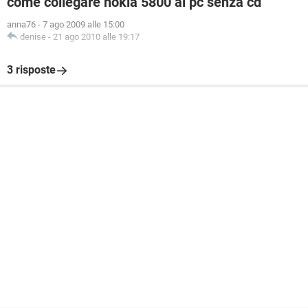
come collegare nokia 5800 al pc senza cd
anna76
-
7 ago 2009 alle 15:00
denise
-
21 ago 2010 alle 19:17
3 risposte