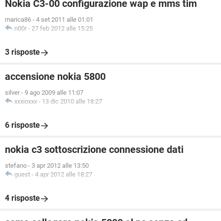
Nokia C3-00 configurazione wap e mms tim
marica86
-
4 set 2011 alle 01:01
n00r
-
27 feb 2012 alle 15:25
3 risposte
accensione nokia 5800
silver
-
9 ago 2009 alle 11:07
xxxioxxx
-
13 dic 2010 alle 18:27
6 risposte
nokia c3 sottoscrizione connessione dati
stefano
-
3 apr 2012 alle 13:50
guest
-
4 apr 2012 alle 18:27
4 risposte