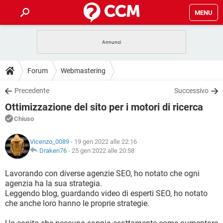
MENU
HOME
COVID-19
GAMING
GUIDE
Forum
Webmastering
INTRATTENIMENTO
ANDROID
COVID-19
GAMING
DOWNLOAD
Precedente
Successivo
iOS
WINDOWS 10
INTRATTENIMENTO
ANDROID
Ottimizzazione del sito per i motori di ricerca
INSTAGRAM
COVID-19
WHATSAPP
GAMING
FORUM
iOS
WINDOWS 10
Chiuso
TIKTOK
INTRATTENIMENTO
FACEBOOK
ANDROID
INSTAGRAM
COVID-19
WHATSAPP
GAMING
GLOSSARIO
HARDWARE
iOS
Vicenzo_0089
- 19 gen 2022 alle 22:16
WINDOWS 10
TIKTOK
INTRATTENIMENTO
FACEBOOK
ANDROID
Draken76
-
25 gen 2022 alle 20:58
INSTAGRAM
COVID-19
WHATSAPP
GAMING
HARDWARE
iOS
WINDOWS 10
Lavorando con diverse agenzie SEO, ho notato che ogni
TIKTOK
INTRATTENIMENTO
FACEBOOK
ANDROID
agenzia ha la sua strategia.
INSTAGRAM
WHATSAPP
Leggendo blog, guardando video di esperti SEO, ho notato
HARDWARE
iOS
WINDOWS 10
TIKTOK
FACEBOOK
che anche loro hanno le proprie strategie.
INSTAGRAM
WHATSAPP
HARDWARE