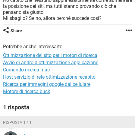
Ho capito che nessuno sappia esattamente come aumentare
TIKTOK
FACEBOOK
la posizione dei siti, ma tutti stanno provando ciò che
pensano sia giusto.
HARDWARE
Mi sbaglio? Se no, allora perché succede cosi?
Share
Potrebbe anche interessarti:
Ottimizzazione del sito per i motori di ricerca
Avvio di android ottimizzazione applicazione
Comando ricerca mac
Host servizio di rete ottimizzazione recapito
Ricerca per immagini google dal cellulare
Motore di ricerca duck
1 risposta
RISPOSTA 1 / 1