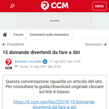
MENU
HOME
COVID-19
GAMING
GUIDE
Forum
Commenti sulle recensioni
INTRATTENIMENTO
ANDROID
COVID-19
GAMING
DOWNLOAD
Precedente
Successivo
iOS
WINDOWS 10
INTRATTENIMENTO
ANDROID
15 domande divertenti da fare a Siri
INSTAGRAM
COVID-19
WHATSAPP
GAMING
FORUM
iOS
WINDOWS 10
TIKTOK
INTRATTENIMENTO
FACEBOOK
ANDROID
Antonello Ciccarello
- 31 ago 2021 alle 16:06
INSTAGRAM
COVID-19
WHATSAPP
GAMING
Sonia -
31 ago 2021 alle 16:06
GLOSSARIO
HARDWARE
iOS
WINDOWS 10
TIKTOK
INTRATTENIMENTO
FACEBOOK
ANDROID
INSTAGRAM
COVID-19
WHATSAPP
GAMING
Questa conversazione riguarda un articolo del sito.
HARDWARE
iOS
WINDOWS 10
TIKTOK
INTRATTENIMENTO
Per consultare la guida/download originale cliccare
FACEBOOK
ANDROID
INSTAGRAM
WHATSAPP
sul link in basso:
HARDWARE
iOS
WINDOWS 10
TIKTOK
FACEBOOK
https://it.ccm.net/faq/22378-15-domande-
INSTAGRAM
WHATSAPP
divertenti-da-fare-a-siri
HARDWARE