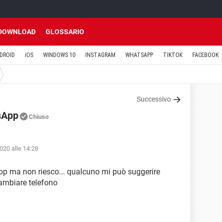
DOWNLOAD
GLOSSARIO
DROID
iOS
WINDOWS 10
INSTAGRAM
WHATSAPP
TIKTOK
FACEBOOK
Successivo
sApp
Chiuso
020 alle 14:28
pp ma non riesco... qualcuno mi può suggerire
cambiare telefono