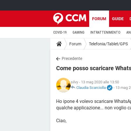
FORUM
GUIDE
COVID-19
GAMING
INTRATTENIMENTO
AN
Forum
Telefonia/Tablet/GPS
Precedente
Come posso scaricare What
silvy
- 13 mag 2020 alle 13:50
Claudia Scarciolla
-
13 mag 2
Ho ipone 4 volevo scaricare WhatsA
qualche applicazione... non voglio 
Ciao,