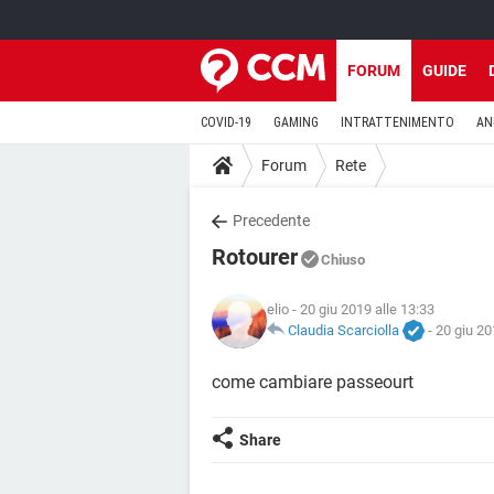
FORUM
GUIDE
COVID-19
GAMING
INTRATTENIMENTO
AN
Forum
Rete
Precedente
Rotourer
Chiuso
elio
- 20 giu 2019 alle 13:33
Claudia Scarciolla
-
20 giu 20
come cambiare passeourt
Share