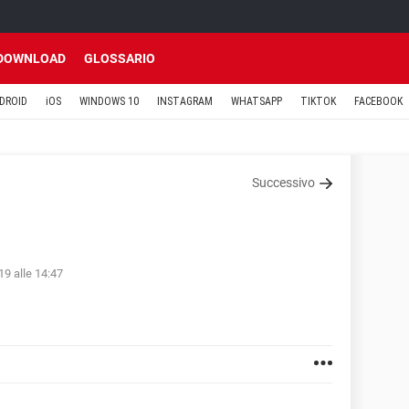
DOWNLOAD
GLOSSARIO
DROID
iOS
WINDOWS 10
INSTAGRAM
WHATSAPP
TIKTOK
FACEBOOK
Successivo
19 alle 14:47