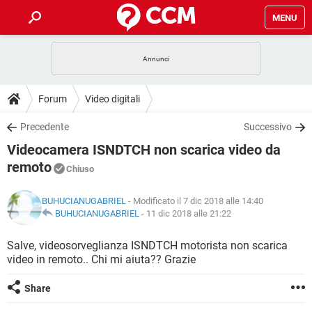
MENU
HOME
COVID-19
GAMING
GUIDE
Forum
Video digitali
INTRATTENIMENTO
ANDROID
COVID-19
GAMING
DOWNLOAD
Precedente
Successivo
iOS
WINDOWS 10
INTRATTENIMENTO
ANDROID
Videocamera ISNDTCH non scarica video da
INSTAGRAM
COVID-19
WHATSAPP
GAMING
FORUM
iOS
WINDOWS 10
remoto
Chiuso
TIKTOK
INTRATTENIMENTO
FACEBOOK
ANDROID
INSTAGRAM
COVID-19
WHATSAPP
GAMING
GLOSSARIO
HARDWARE
iOS
WINDOWS 10
BUHUCIANUGABRIEL
- Modificato il 7 dic 2018 alle 14:40
TIKTOK
INTRATTENIMENTO
FACEBOOK
ANDROID
BUHUCIANUGABRIEL
-
11 dic 2018 alle 21:22
INSTAGRAM
COVID-19
WHATSAPP
GAMING
HARDWARE
iOS
WINDOWS 10
Salve, videosorveglianza ISNDTCH motorista non scarica
TIKTOK
INTRATTENIMENTO
FACEBOOK
ANDROID
INSTAGRAM
WHATSAPP
video in remoto.. Chi mi aiuta?? Grazie
HARDWARE
iOS
WINDOWS 10
TIKTOK
FACEBOOK
Share
INSTAGRAM
WHATSAPP
HARDWARE