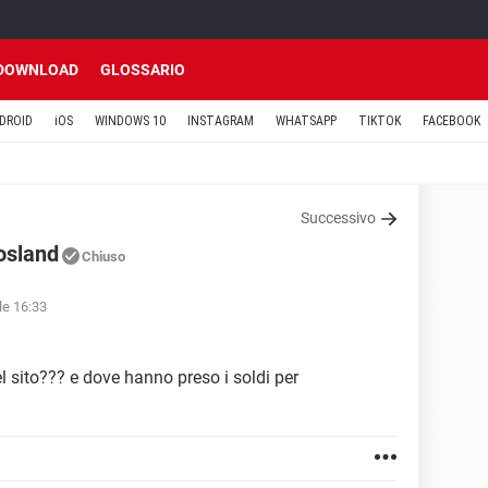
DOWNLOAD
GLOSSARIO
DROID
iOS
WINDOWS 10
INSTAGRAM
WHATSAPP
TIKTOK
FACEBOOK
Successivo
osland
Chiuso
lle 16:33
l sito??? e dove hanno preso i soldi per