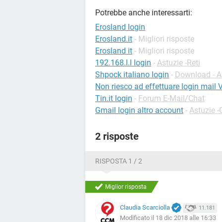
Potrebbe anche interessarti:
Erosland login
Erosland.it
- Migliori risposte
Erosland it
- Migliori risposte
192.168.l.l login
-
Astuzie -Reti
Shpock italiano login
-
Download - A
Non riesco ad effettuare login mail V
Tin.it login
-
Forum E-Mail/Chat
Gmail login altro account
-
Astuzie -
2 risposte
RISPOSTA 1 / 2
Miglior risposta
Claudia Scarciolla
11.181
Modificato il 18 dic 2018 alle 16:33