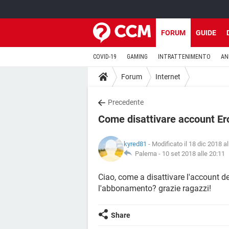
FORUM
GUIDE
COVID-19
GAMING
INTRATTENIMENTO
AN
Forum
Internet
Precedente
Come disattivare account Er
kyred81
- Modificato il 18 dic 2018 a
Palema -
10 set 2018 alle 20:11
Ciao, come a disattivare l'account de
l'abbonamento? grazie ragazzi!
Share