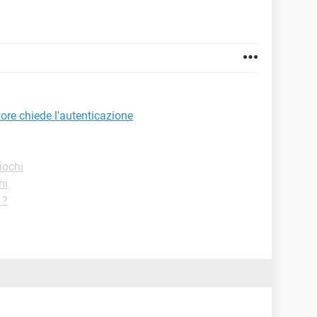
tore chiede l'autenticazione
iochi
hi
 ?