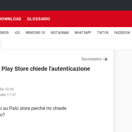
DOWNLOAD
GLOSSARIO
DROID
iOS
WINDOWS 10
INSTAGRAM
WHATSAPP
TIKTOK
FACEBOOK
Successivo
 Play Store chiede l'autenticazione
lle 10:36
alle 17:57
hi su Palù store perché mi chiede
lo?