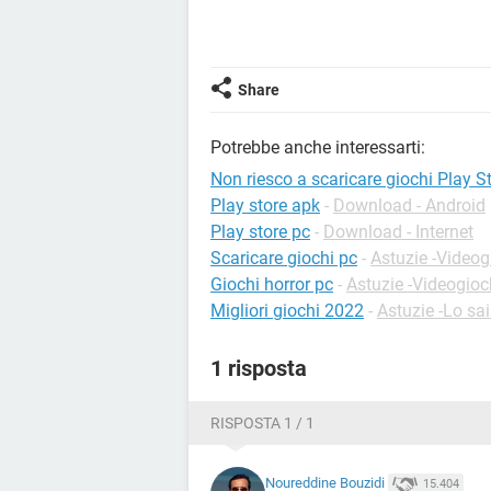
Share
Potrebbe anche interessarti:
Non riesco a scaricare giochi Play S
Play store apk
-
Download - Android
Play store pc
-
Download - Internet
Scaricare giochi pc
-
Astuzie -Videog
Giochi horror pc
-
Astuzie -Videogioc
Migliori giochi 2022
-
Astuzie -Lo sai
1 risposta
RISPOSTA 1 / 1
Noureddine Bouzidi
15.404