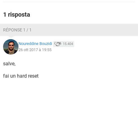
TIKTOK
FACEBOOK
HARDWARE
1 risposta
RÉPONSE 1 / 1
Noureddine Bouzidi
15.404
26 ott 2017 à 19:55
salve,
fai un hard reset