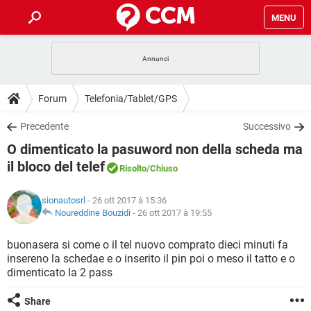
MENU
HOME
COVID-19
GAMING
GUIDE
Forum
Telefonia/Tablet/GPS
INTRATTENIMENTO
ANDROID
COVID-19
GAMING
DOWNLOAD
Precedente
Successivo
iOS
WINDOWS 10
INTRATTENIMENTO
ANDROID
O dimenticato la pasuword non della scheda ma
INSTAGRAM
COVID-19
WHATSAPP
GAMING
FORUM
iOS
WINDOWS 10
il bloco del telef
Risolto
/Chiuso
TIKTOK
INTRATTENIMENTO
FACEBOOK
ANDROID
INSTAGRAM
COVID-19
WHATSAPP
GAMING
GLOSSARIO
HARDWARE
iOS
WINDOWS 10
sionautosrl
- 26 ott 2017 à 15:36
TIKTOK
INTRATTENIMENTO
FACEBOOK
ANDROID
Noureddine Bouzidi
-
26 ott 2017 à 19:55
INSTAGRAM
COVID-19
WHATSAPP
GAMING
HARDWARE
iOS
WINDOWS 10
buonasera si come o il tel nuovo comprato dieci minuti fa
TIKTOK
INTRATTENIMENTO
FACEBOOK
ANDROID
INSTAGRAM
WHATSAPP
insereno la schedae e o inserito il pin poi o meso il tatto e o
HARDWARE
iOS
WINDOWS 10
dimenticato la 2 pass
TIKTOK
FACEBOOK
INSTAGRAM
WHATSAPP
Share
HARDWARE