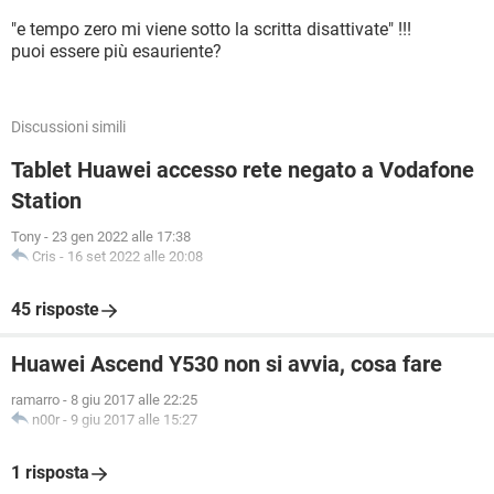
"e tempo zero mi viene sotto la scritta disattivate" !!!
puoi essere più esauriente?
Discussioni simili
Tablet Huawei accesso rete negato a Vodafone
Station
Tony
-
23 gen 2022 alle 17:38
Cris
-
16 set 2022 alle 20:08
45 risposte
Huawei Ascend Y530 non si avvia, cosa fare
ramarro
-
8 giu 2017 alle 22:25
n00r
-
9 giu 2017 alle 15:27
1 risposta