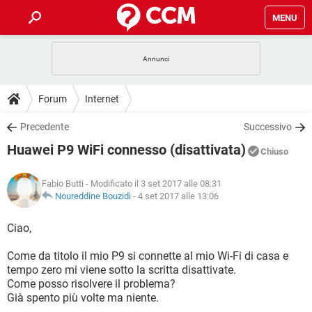
MENU
HOME
COVID-19
GAMING
GUIDE
Forum
Internet
INTRATTENIMENTO
ANDROID
COVID-19
GAMING
DOWNLOAD
Precedente
Successivo
iOS
WINDOWS 10
INTRATTENIMENTO
ANDROID
Huawei P9 WiFi connesso (disattivata)
INSTAGRAM
COVID-19
WHATSAPP
GAMING
Chiuso
FORUM
iOS
WINDOWS 10
TIKTOK
INTRATTENIMENTO
FACEBOOK
ANDROID
Fabio Butti
- Modificato il 3 set 2017 alle 08:31
INSTAGRAM
COVID-19
WHATSAPP
GAMING
GLOSSARIO
Noureddine Bouzidi
-
4 set 2017 alle 13:06
HARDWARE
iOS
WINDOWS 10
TIKTOK
INTRATTENIMENTO
FACEBOOK
ANDROID
INSTAGRAM
COVID-19
WHATSAPP
GAMING
Ciao,
HARDWARE
iOS
WINDOWS 10
TIKTOK
INTRATTENIMENTO
FACEBOOK
ANDROID
Come da titolo il mio P9 si connette al mio Wi-Fi di casa e
INSTAGRAM
WHATSAPP
tempo zero mi viene sotto la scritta disattivate.
HARDWARE
iOS
WINDOWS 10
TIKTOK
FACEBOOK
Come posso risolvere il problema?
INSTAGRAM
WHATSAPP
Già spento più volte ma niente.
HARDWARE