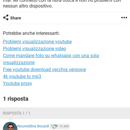
mai. Mi connetto con la fibra ottica e non ho problemi con
TIKTOK
FACEBOOK
nessun altro dispositivo.
HARDWARE
Share
Potrebbe anche interessarti:
Problemi visualizzazione youtube
Problemi visualizzazione video
Come mandare foto su whatsapp con una sola
visualizzazione
Free youtube download vecchia versione
4k youtube to mp3
Youtube proxy
1 risposta
RISPOSTA 1 / 1
Noureddine Bouzidi
15.404