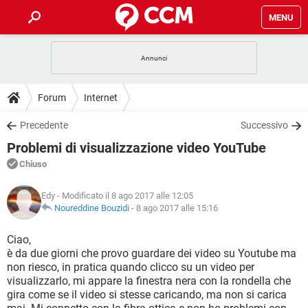
MENU
HOME
COVID-19
GAMING
GUIDE
Forum
Internet
INTRATTENIMENTO
ANDROID
COVID-19
GAMING
DOWNLOAD
Precedente
Successivo
iOS
WINDOWS 10
INTRATTENIMENTO
ANDROID
Problemi di visualizzazione video YouTube
INSTAGRAM
COVID-19
WHATSAPP
GAMING
FORUM
iOS
WINDOWS 10
Chiuso
TIKTOK
INTRATTENIMENTO
FACEBOOK
ANDROID
INSTAGRAM
COVID-19
WHATSAPP
GAMING
GLOSSARIO
HARDWARE
iOS
Edy
- Modificato il 8 ago 2017 alle 12:05
WINDOWS 10
TIKTOK
INTRATTENIMENTO
FACEBOOK
ANDROID
Noureddine Bouzidi
-
8 ago 2017 alle 15:16
INSTAGRAM
COVID-19
WHATSAPP
GAMING
HARDWARE
iOS
WINDOWS 10
Ciao,
TIKTOK
INTRATTENIMENTO
FACEBOOK
ANDROID
è da due giorni che provo guardare dei video su Youtube ma
INSTAGRAM
WHATSAPP
non riesco, in pratica quando clicco su un video per
HARDWARE
iOS
WINDOWS 10
TIKTOK
FACEBOOK
visualizzarlo, mi appare la finestra nera con la rondella che
INSTAGRAM
WHATSAPP
gira come se il video si stesse caricando, ma non si carica
HARDWARE