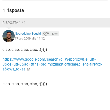
TIKTOK
FACEBOOK
1 risposta
HARDWARE
RISPOSTA 1 / 1
Noureddine Bouzidi
15.404
17 giu 2009 alle 11:12
ciao, ciao, ciao, ciao, :)))))
https://www.google.com/search?q=Webproxy&ie=utf-
8&oe=utf-8&aq=t&rls=org.mozilla:it:official&client=firefox-
a&gws_rd=ssl
ciao, ciao, ciao, ciao, :)))))