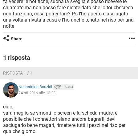
fa vedere le notifiche, suona la sveglia e posso ricevere le
TIKTOK
FACEBOOK
chiamate ma non posso fare niente dato che lo touchscreen
HARDWARE
non funziona, cosa potrei fare? P.s l'ho aperto e asciugato
una volta arrivata a casa e l'ho anche tenuto nel riso per una
notte
Share
1 risposta
RISPOSTA 1 / 1
Noureddine Bouzidi
15.404
24 ott 2016 alle 13:23
ciao,
sarà meglio se smonti lo screen e la scheda madre, è
possibile che i connettori siano ancora bagnati, devi
asciugarlo bene magari, rimettere tutti i pezzi nel riso per
qualche giorno.