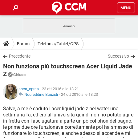
MENU
HOME
COVID-19
GAMING
GUIDE
Forum
Telefonia/Tablet/GPS
INTRATTENIMENTO
ANDROID
COVID-19
GAMING
DOWNLOAD
Precedente
Successivo
iOS
WINDOWS 10
INTRATTENIMENTO
ANDROID
Non funziona più touchscreen Acer Liquid Jade
INSTAGRAM
COVID-19
WHATSAPP
GAMING
FORUM
iOS
WINDOWS 10
Z
Chiuso
TIKTOK
INTRATTENIMENTO
FACEBOOK
ANDROID
INSTAGRAM
COVID-19
WHATSAPP
GAMING
GLOSSARIO
HARDWARE
iOS
WINDOWS 10
anca_oprea
- 23 ott 2016 alle 13:21
TIKTOK
INTRATTENIMENTO
FACEBOOK
ANDROID
Noureddine Bouzidi
-
24 ott 2016 alle 13:23
INSTAGRAM
COVID-19
WHATSAPP
GAMING
HARDWARE
iOS
WINDOWS 10
Salve, a me è caduto l'acer liquid jade z nel water una
TIKTOK
INTRATTENIMENTO
FACEBOOK
ANDROID
INSTAGRAM
WHATSAPP
settimana fa, ed ero all'università quindi non ho potuto agire
HARDWARE
iOS
WINDOWS 10
in fretta con l'asciugatura a parte un pò col phon del bagno,
TIKTOK
FACEBOOK
le prime due ore funzionava correttamente poi ha smesso di
INSTAGRAM
WHATSAPP
funzionare lo touchscreen, e anche adesso si accende e mi
HARDWARE