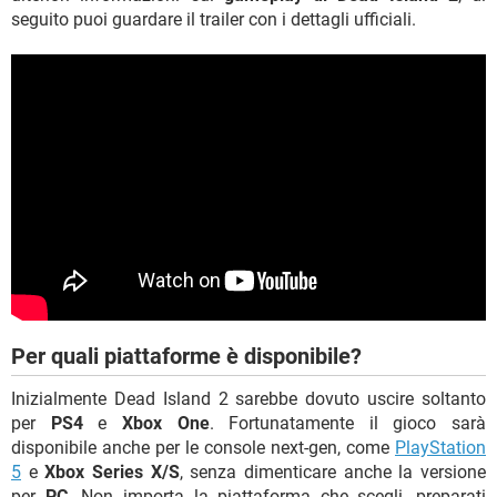
seguito puoi guardare il trailer con i dettagli ufficiali.
Per quali piattaforme è disponibile?
Inizialmente Dead Island 2 sarebbe dovuto uscire soltanto
per
PS4
e
Xbox One
. Fortunatamente il gioco sarà
disponibile anche per le console next-gen, come
PlayStation
5
e
Xbox Series X/S
, senza dimenticare anche la versione
per
PC
. Non importa la piattaforma che scegli, preparati