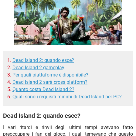
TIKTOK
FACEBOOK
HARDWARE
Dead Island 2: quando esce?
Dead Island 2 gameplay
Per quali piattaforme è disponibile?
Dead Island 2 sarà cross platform?
Quanto costa Dead Island 2?
Quali sono i requisiti minimi di Dead Island per PC?
Dead Island 2: quando esce?
I vari ritardi e rinvii degli ultimi tempi avevano fatto
preoccupare i fan del gioco, i quali temevano che questo