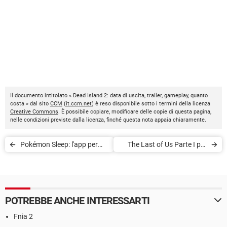
Il documento intitolato « Dead Island 2: data di uscita, trailer, gameplay, quanto
costa » dal sito
CCM
(
it.ccm.net
) è reso disponibile sotto i termini della licenza
Creative Commons
. È possibile copiare, modificare delle copie di questa pagina,
nelle condizioni previste dalla licenza, finché questa nota appaia chiaramente.
Pokémon Sleep: l'app per
The Last of Us Parte I per
catturare Pokémon mentre
PC: uscita, prezzo, requisiti
si dorme
POTREBBE ANCHE INTERESSARTI
Fnia 2