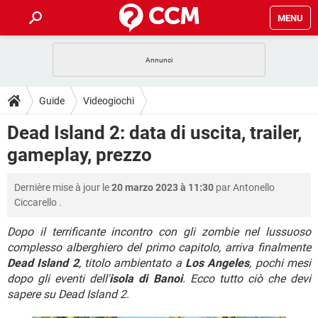
MENU
HOME
COVID-19
GAMING
GUIDE
Guide
Videogiochi
INTRATTENIMENTO
ANDROID
COVID-19
GAMING
DOWNLOAD
Dead Island 2: data di uscita, trailer,
iOS
WINDOWS 10
INTRATTENIMENTO
ANDROID
gameplay, prezzo
INSTAGRAM
COVID-19
WHATSAPP
GAMING
FORUM
iOS
WINDOWS 10
TIKTOK
INTRATTENIMENTO
FACEBOOK
ANDROID
Dernière mise à jour le
20 marzo 2023 à 11:30
par
Antonello
INSTAGRAM
COVID-19
WHATSAPP
GAMING
GLOSSARIO
HARDWARE
iOS
Ciccarello
.
WINDOWS 10
TIKTOK
INTRATTENIMENTO
FACEBOOK
ANDROID
INSTAGRAM
COVID-19
WHATSAPP
GAMING
Dopo il terrificante incontro con gli zombie nel lussuoso
HARDWARE
iOS
WINDOWS 10
complesso alberghiero del primo capitolo, arriva finalmente
TIKTOK
INTRATTENIMENTO
FACEBOOK
ANDROID
Dead Island 2
, titolo ambientato a
Los Angeles
, pochi mesi
INSTAGRAM
WHATSAPP
HARDWARE
iOS
WINDOWS 10
dopo gli eventi dell'
isola di Banoi
. Ecco tutto ciò che devi
TIKTOK
FACEBOOK
sapere su Dead Island 2
.
INSTAGRAM
WHATSAPP
HARDWARE