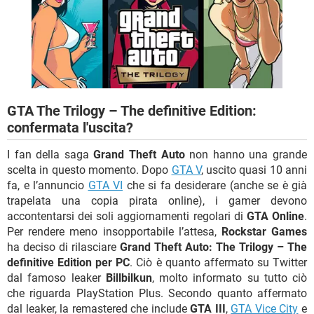
TIKTOK
FACEBOOK
HARDWARE
GTA The Trilogy – The definitive Edition:
confermata l'uscita?
I fan della saga
Grand Theft Auto
non hanno una grande
scelta in questo momento. Dopo
GTA V
, uscito quasi 10 anni
fa, e l’annuncio
GTA VI
che si fa desiderare (anche se è già
trapelata una copia pirata online), i gamer devono
accontentarsi dei soli aggiornamenti regolari di
GTA Online
.
Per rendere meno insopportabile l’attesa,
Rockstar Games
ha deciso di rilasciare
Grand Theft Auto: The Trilogy – The
definitive Edition per PC
. Ciò è quanto affermato su Twitter
dal famoso leaker
Billbilkun
, molto informato su tutto ciò
che riguarda PlayStation Plus. Secondo quanto affermato
dal leaker, la remastered che include
GTA III
,
GTA Vice City
e