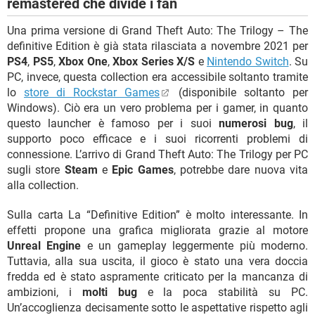
remastered che divide i fan
Una prima versione di Grand Theft Auto: The Trilogy – The
definitive Edition è già stata rilasciata a novembre 2021 per
PS4
,
PS5
,
Xbox One
,
Xbox Series X/S
e
Nintendo Switch
. Su
PC, invece, questa collection era accessibile soltanto tramite
lo
store di Rockstar Games
(disponibile soltanto per
Windows). Ciò era un vero problema per i gamer, in quanto
questo launcher è famoso per i suoi
numerosi bug
, il
supporto poco efficace e i suoi ricorrenti problemi di
connessione. L’arrivo di Grand Theft Auto: The Trilogy per PC
sugli store
Steam
e
Epic Games
, potrebbe dare nuova vita
alla collection.
Sulla carta La “Definitive Edition” è molto interessante. In
effetti propone una grafica migliorata grazie al motore
Unreal Engine
e un gameplay leggermente più moderno.
Tuttavia, alla sua uscita, il gioco è stato una vera doccia
fredda ed è stato aspramente criticato per la mancanza di
ambizioni, i
molti bug
e la poca stabilità su PC.
Un’accoglienza decisamente sotto le aspettative rispetto agli