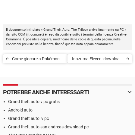
Il documento intitolato « Grand Theft Auto: The Trilogy arriva finalmente su PC »
dal sito
CCM
(
it.ccm.net
) è reso disponibile sotto i termini della licenza
Creative
Commons
. È possibile copiare, modificare delle copie di questa pagina, nelle
condizioni previste dalla licenza, finché questa nota appaia chiaramente.
Come giocare a Pokémon
Inazuma Eleven: download,
su Android gratis
personaggi, Heroes' Victory
Road
POTREBBE ANCHE INTERESSARTI
Grand theft auto v pc gratis
Android auto
Grand theft auto iv pc
Grand theft auto san andreas download pc