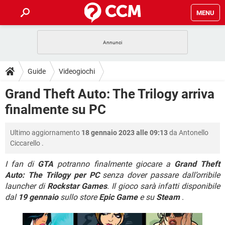
MENU
HOME
COVID-19
GAMING
GUIDE
Guide
Videogiochi
INTRATTENIMENTO
ANDROID
COVID-19
GAMING
DOWNLOAD
Grand Theft Auto: The Trilogy arriva
iOS
WINDOWS 10
INTRATTENIMENTO
ANDROID
finalmente su PC
INSTAGRAM
COVID-19
WHATSAPP
GAMING
FORUM
iOS
WINDOWS 10
TIKTOK
INTRATTENIMENTO
FACEBOOK
ANDROID
Ultimo aggiornamento
18 gennaio 2023 alle 09:13
da
Antonello
INSTAGRAM
COVID-19
WHATSAPP
GAMING
GLOSSARIO
HARDWARE
iOS
Ciccarello
.
WINDOWS 10
TIKTOK
INTRATTENIMENTO
FACEBOOK
ANDROID
INSTAGRAM
COVID-19
WHATSAPP
GAMING
I fan di
GTA
potranno finalmente giocare a
Grand Theft
HARDWARE
iOS
WINDOWS 10
Auto: The Trilogy per PC
senza dover passare dall’orribile
TIKTOK
INTRATTENIMENTO
FACEBOOK
ANDROID
launcher di
Rockstar Games
. Il gioco sarà infatti disponibile
INSTAGRAM
WHATSAPP
HARDWARE
iOS
WINDOWS 10
dal
19 gennaio
sullo store
Epic Game
e su
Steam
.
TIKTOK
FACEBOOK
INSTAGRAM
WHATSAPP
HARDWARE