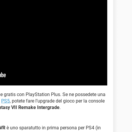
le gratis con PlayStation Plus. Se ne possedete una
a
PS5
, potete fare l’upgrade del gioco per la console
ntasy VII Remake Intergrade
.
 VR
è uno sparatutto in prima persona per PS4 (in