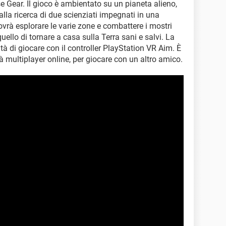
se Gear. Il gioco è ambientato su un pianeta alieno,
 alla ricerca di due scienziati impegnati in una
dovrà esplorare le varie zone e combattere i mostri
 quello di tornare a casa sulla Terra sani e salvi. La
lità di giocare con il controller PlayStation VR Aim. È
tà multiplayer online, per giocare con un altro amico.