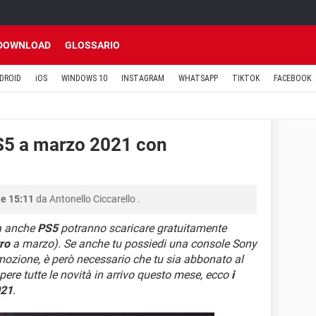
DOWNLOAD
GLOSSARIO
DROID
iOS
WINDOWS 10
INSTAGRAM
WHATSAPP
TIKTOK
FACEBOOK
PS5 a marzo 2021 con
le 15:11
da
Antonello Ciccarello
.
a anche
PS5
potranno scaricare gratuitamente
ro
a marzo). Se anche tu possiedi una console Sony
omozione, è però necessario che tu sia abbonato al
apere tutte le novità in arrivo questo mese, ecco
i
021
.