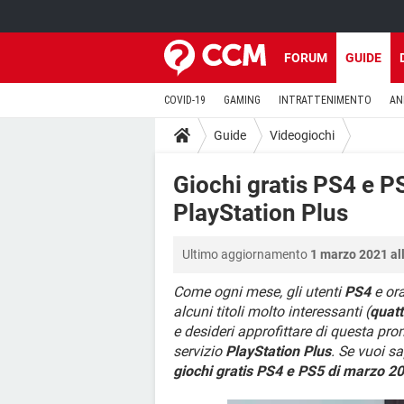
FORUM
GUIDE
COVID-19
GAMING
INTRATTENIMENTO
AN
Guide
Videogiochi
Giochi gratis PS4 e 
PlayStation Plus
Ultimo aggiornamento
1 marzo 2021 al
Come ogni mese, gli utenti
PS4
e or
alcuni titoli molto interessanti (
quatt
e desideri approfittare di questa pr
servizio
PlayStation Plus
. Se vuoi s
giochi gratis PS4 e PS5 di marzo 2