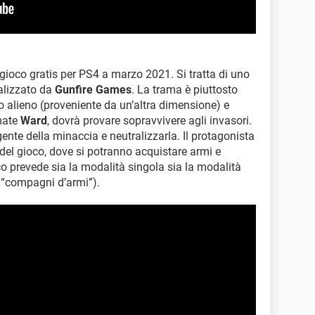
 gioco gratis per PS4 a marzo 2021. Si tratta di uno
alizzato da
Gunfire Games
. La trama è piuttosto
co alieno (proveniente da un’altra dimensione) e
amate
Ward
, dovrà provare sopravvivere agli invasori.
gente della minaccia e neutralizzarla. Il protagonista
e del gioco, dove si potranno acquistare armi e
ioco prevede sia la modalità singola sia la modalità
 “compagni d’armi”).