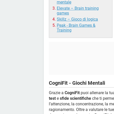
mentale
Elevate – Brain training
games
Skillz – Gioco di logica
Peak - Brain Games &
Training
CogniFit - Giochi Mentali
Grazie a
CogniFit
puoi allenare la t
test
e
sfide scientifiche
che ti perme
l’attenzione, la concentrazione, la me
ragionamento. Oltre a valutare le tue