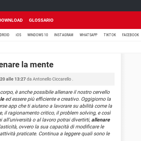
DOWNLOAD
GLOSSARIO
DROID
iOS
WINDOWS 10
INSTAGRAM
WHATSAPP
TIKTOK
FACEBOOK
lenare la mente
20 alle 13:27
da
Antonello Ciccarello
.
orpo, è anche possibile allenare il nostro cervello
le
ed essere più efficiente e creativo. Oggigiorno la
rse app che ti aiutano a lavorare su abilità come la
, il ragionamento critico, il problem solving, e così
 all’università o al lavoro potrai divertirti,
allenare
sticità, ovvero la sua capacità di modificare le
ttività praticate. Continua a leggere quali sono le