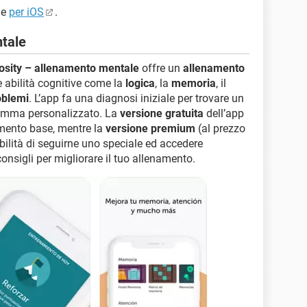
e
per iOS
.
tale
sity – allenamento mentale
offre un
allenamento
e abilità cognitive come la
logica
, la
memoria
, il
oblemi
. L’app fa una diagnosi iniziale per trovare un
gramma personalizzato. La
versione gratuita
dell’app
amento base, mentre la
versione premium
(al prezzo
ibilità di seguirne uno speciale ed accedere
 consigli per migliorare il tuo allenamento.