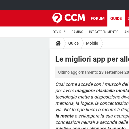
FORUM
GUIDE
COVID-19
GAMING
INTRATTENIMENTO
AN
Guide
Mobile
Le migliori app per al
Ultimo aggiornamento
23 settembre 20
Così come accade con i muscoli del c
per avere
maggiore elasticità menta
tecnologia mette a disposizione dive
memoria, la logica, la concentrazione
via. Nel tempo libero o mentre ti dirigi
la mente
e sviluppare la sua neuropla
connessioni neurali a seconda delle a
migliori app per allenare la mente
.