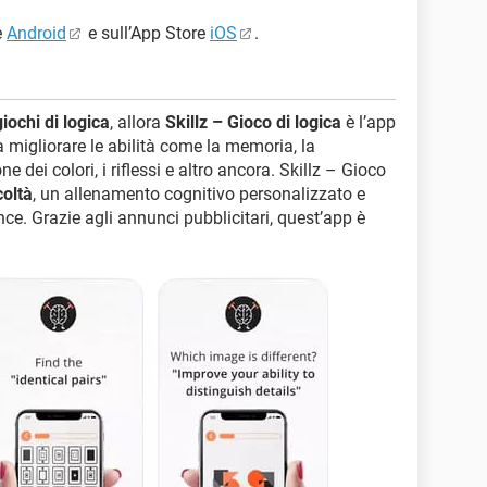
e
Android
e sull’App Store
iOS
.
giochi di logica
, allora
Skillz – Gioco di logica
è l’app
o a migliorare le abilità come la memoria, la
ne dei colori, i riflessi e altro ancora. Skillz – Gioco
icoltà
, un allenamento cognitivo personalizzato e
nce. Grazie agli annunci pubblicitari, quest’app è