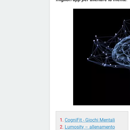
CogniFit - Giochi Mentali
Lumosity – allenamento