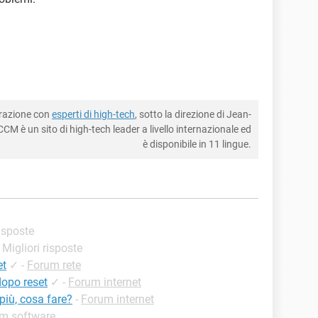
borazione con
esperti di high-tech
, sotto la direzione di Jean-
CM è un sito di high-tech leader a livello internazionale ed
è disponibile in 11 lingue.
risposte
- Migliori risposte
et
✓
-
Forum rete
opo reset
✓
-
Forum internet
iù, cosa fare?
-
Forum internet
m software