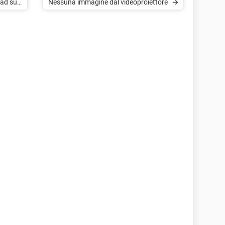
pad su
Nessuna immagine dal videoproiettore