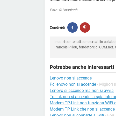
Foto: © Unsplash.
Condividi
I nostri contenuti sono creati in colla
François Pillou, fondatore di CCM.net. C
Potrebbe anche interessarti
Lenovo non si accende
Pc lenovo non si accende
- Migliori 
Lenovo si accende ma non si avvia
Tp-link non si accende la spia intern
Modem TP-Link non funziona WiFi d
Modem TP Link che non si accende p
Lenovo non si connette al wifi
-
Foru