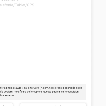
elefonia/Tablet/GPS
nkPad non si avvia » dal sito
CCM
(
it.ccm.net
) è reso disponibile sotto i
bile copiare, modificare delle copie di questa pagina, nelle condizioni
 chiaramente.