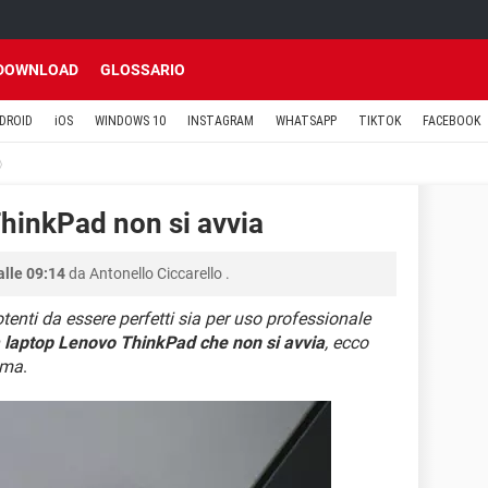
DOWNLOAD
GLOSSARIO
DROID
iOS
WINDOWS 10
INSTAGRAM
WHATSAPP
TIKTOK
FACEBOOK
hinkPad non si avvia
alle 09:14
da
Antonello Ciccarello
.
nti da essere perfetti sia per uso professionale
n
laptop Lenovo ThinkPad che non si avvia
, ecco
lema
.