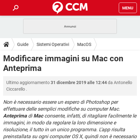
MENU
HOME
COVID-19
GAMING
GUIDE
Guide
Sistemi Operativi
MacOS
INTRATTENIMENTO
ANDROID
COVID-19
GAMING
DOWNLOAD
Modificare immagini su Mac con
iOS
WINDOWS 10
INTRATTENIMENTO
ANDROID
Anteprima
INSTAGRAM
COVID-19
WHATSAPP
GAMING
FORUM
iOS
WINDOWS 10
TIKTOK
INTRATTENIMENTO
FACEBOOK
ANDROID
Ultimo aggiornamento
31 dicembre 2019 alle 12:44
da
Antonello
INSTAGRAM
COVID-19
WHATSAPP
GAMING
GLOSSARIO
HARDWARE
iOS
Ciccarello
.
WINDOWS 10
TIKTOK
INTRATTENIMENTO
FACEBOOK
ANDROID
INSTAGRAM
COVID-19
WHATSAPP
GAMING
Non è necessario essere un espero di Photoshop per
HARDWARE
iOS
WINDOWS 10
effettuare delle semplici modifiche su computer Mac.
TIKTOK
INTRATTENIMENTO
FACEBOOK
ANDROID
Anteprima
di
Mac
consente, infatti, di ritagliare facilmente le
INSTAGRAM
WHATSAPP
HARDWARE
iOS
WINDOWS 10
immagini, in modo da regolare la loro dimensione e
TIKTOK
FACEBOOK
risoluzione, il tutto in un unico programma. L’app risulta
INSTAGRAM
WHATSAPP
preinstallata su ogni computer OS X, quindi non è necessario
HARDWARE