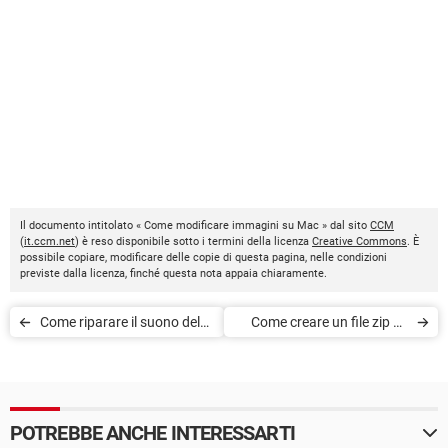
Il documento intitolato « Come modificare immagini su Mac » dal sito
CCM
(
it.ccm.net
) è reso disponibile sotto i termini della licenza
Creative Commons
. È
possibile copiare, modificare delle copie di questa pagina, nelle condizioni
previste dalla licenza, finché questa nota appaia chiaramente.
Come riparare il suono del
Come creare un file zip su
Mac
Mac
POTREBBE ANCHE INTERESSARTI