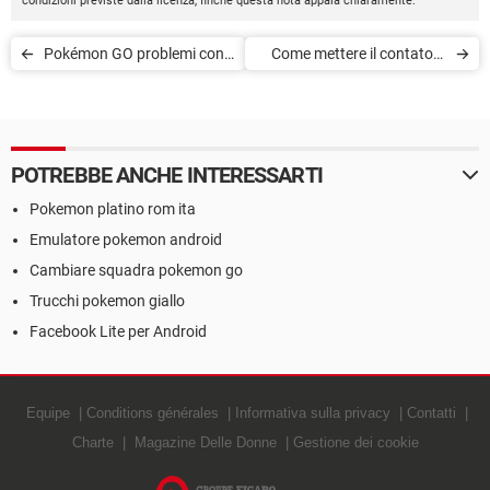
condizioni previste dalla licenza, finché questa nota appaia chiaramente.
Pokémon GO problemi con
Come mettere il contatore
Huawei P8 Lite
FPS su Steam
POTREBBE ANCHE INTERESSARTI
Pokemon platino rom ita
Emulatore pokemon android
Cambiare squadra pokemon go
Trucchi pokemon giallo
Facebook Lite per Android
Equipe
Conditions générales
Informativa sulla privacy
Contatti
Charte
Magazine Delle Donne
Gestione dei cookie