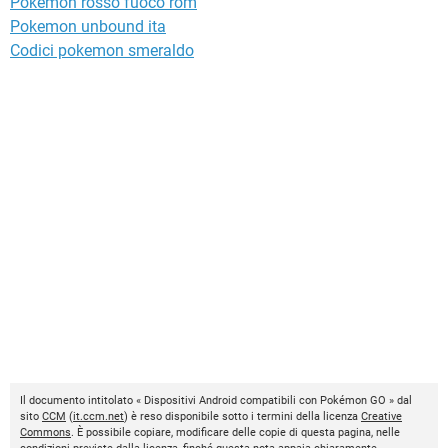
Pokemon rosso fuoco rom
Pokemon unbound ita
Codici pokemon smeraldo
Il documento intitolato « Dispositivi Android compatibili con Pokémon GO » dal
sito
CCM
(
it.ccm.net
) è reso disponibile sotto i termini della licenza
Creative
Commons
. È possibile copiare, modificare delle copie di questa pagina, nelle