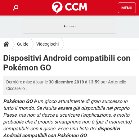
MENU
HOME
COVID-19
GAMING
GUIDE
Guide
Videogiochi
INTRATTENIMENTO
ANDROID
COVID-19
GAMING
DOWNLOAD
Dispositivi Android compatibili con
iOS
WINDOWS 10
INTRATTENIMENTO
ANDROID
Pokémon GO
INSTAGRAM
COVID-19
WHATSAPP
GAMING
FORUM
iOS
WINDOWS 10
TIKTOK
INTRATTENIMENTO
FACEBOOK
ANDROID
Dernière mise à jour le
30 dicembre 2019 à 13:59
par
Antonello
INSTAGRAM
COVID-19
WHATSAPP
GAMING
GLOSSARIO
HARDWARE
iOS
Ciccarello
.
WINDOWS 10
TIKTOK
INTRATTENIMENTO
FACEBOOK
ANDROID
INSTAGRAM
COVID-19
WHATSAPP
GAMING
Pokémon GO
è un gioco attualmente di gran successo in
HARDWARE
iOS
WINDOWS 10
tutto il mondo. Se risulta essere già disponibile nel proprio
TIKTOK
INTRATTENIMENTO
FACEBOOK
ANDROID
Paese, ma non si riesce a scaricare l’applicazione, è molto
INSTAGRAM
WHATSAPP
HARDWARE
iOS
WINDOWS 10
probabile che il proprio smartphone non è (per il momento)
TIKTOK
FACEBOOK
compatibile con il gioco. Ecco una lista dei
dispositivi
INSTAGRAM
WHATSAPP
Android compatibili con Pokémon GO
.
HARDWARE