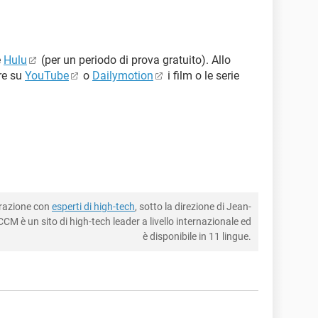
e
Hulu
(per un periodo di prova gratuito). Allo
re su
YouTube
o
Dailymotion
i film o le serie
borazione con
esperti di high-tech
, sotto la direzione di Jean-
CM è un sito di high-tech leader a livello internazionale ed
è disponibile in 11 lingue.