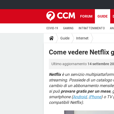
FORUM
GUIDE
COVID-19
GAMING
INTRATTENIMENTO
AN
Guide
Internet
Come vedere Netflix g
Ultimo aggiornamento
14 settembre 20
Netflix
è un servizio multipiattaforma
streaming. Possiede di un catalogo m
cambio di un abbonamento mensile
si può
provare gratis per un mese
, 
smartphone (
Android
,
iPhone
) o TV 
compatibili Netflix)
.