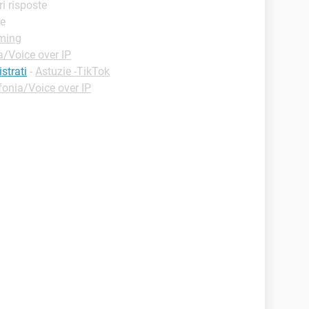
ri risposte
te
aming
a/Voice over IP
strati
-
Astuzie -TikTok
fonia/Voice over IP