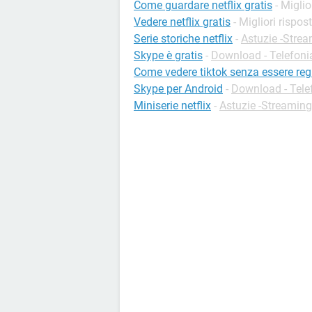
Come guardare netflix gratis
- Miglio
Vedere netflix gratis
- Migliori rispos
Serie storiche netflix
-
Astuzie -Stre
Skype è gratis
-
Download - Telefoni
Come vedere tiktok senza essere regi
Skype per Android
-
Download - Tele
Miniserie netflix
-
Astuzie -Streaming