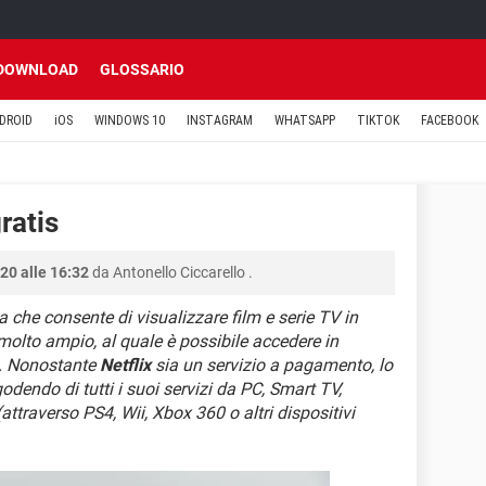
DOWNLOAD
GLOSSARIO
DROID
iOS
WINDOWS 10
INSTAGRAM
WHATSAPP
TIKTOK
FACEBOOK
ratis
20 alle 16:32
da
Antonello Ciccarello
.
 che consente di visualizzare film e serie TV in
olto ampio, al quale è possibile accedere in
. Nonostante
Netflix
sia un servizio a pagamento, lo
godendo di tutti i suoi servizi da PC, Smart TV,
(attraverso PS4, Wii, Xbox 360 o altri dispositivi