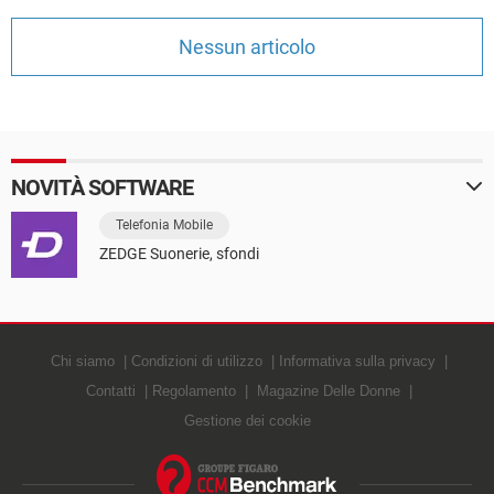
TIKTOK
FACEBOOK
Nessun articolo
HARDWARE
NOVITÀ SOFTWARE
Telefonia Mobile
ZEDGE Suonerie, sfondi
Chi siamo
Condizioni di utilizzo
Informativa sulla privacy
Contatti
Regolamento
Magazine Delle Donne
Gestione dei cookie