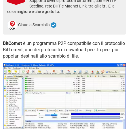
Supporta diversi protocolli bittorrent, come HTTP
TIKTOK
FACEBOOK
Seeding, rete DHT e Magnet Link, tra gli altri. E la
cosa migliore è che è gratuito.
HARDWARE
Claudia Scarciolla
BitComet
è un programma P2P compatibile con il protocollo
BitTorrent, uno dei protocolli di download peer-to-peer più
popolari destinati allo scambio di file.