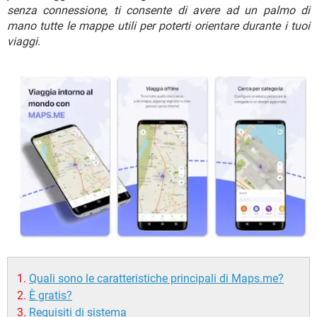
TIKTOK
FACEBOOK
senza connessione, ti consente di avere ad un palmo di
mano tutte le mappe utili per poterti orientare durante i tuoi
HARDWARE
viaggi.
Quali sono le caratteristiche principali di Maps.me?
È gratis?
Requisiti di sistema