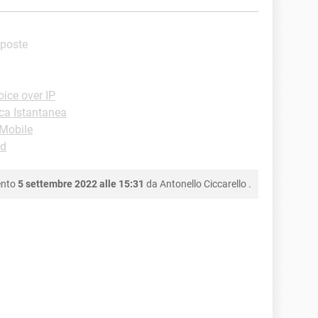
isposte
ice over IP
ca Istantanea
-Mobile
id
ento
5 settembre 2022 alle 15:31
da
Antonello Ciccarello
.