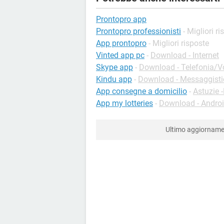
Prontopro app
Prontopro professionisti
- Migliori r
App prontopro
- Migliori risposte
Vinted app pc
-
Download - Internet
Skype app
-
Download - Telefonia/Vo
Kindu app
-
Download - Messaggisti
App consegne a domicilio
-
Astuzie 
App my lotteries
-
Download - Andro
Ultimo aggiornam