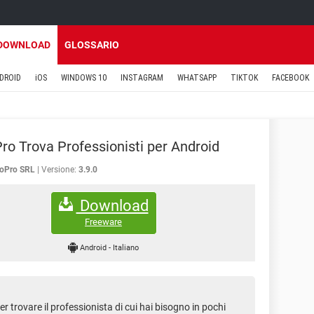
DOWNLOAD
GLOSSARIO
DROID
iOS
WINDOWS 10
INSTAGRAM
WHATSAPP
TIKTOK
FACEBOOK
ro Trova Professionisti per Android
toPro SRL
Versione:
3.9.0
Download
Freeware
Android
-
Italiano
 trovare il professionista di cui hai bisogno in pochi