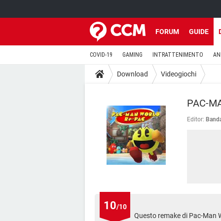
FORUM
GUIDE
COVID-19
GAMING
INTRATTENIMENTO
AN
Download
Videogiochi
PAC-MA
Editor:
Banda
10
/10
Questo remake di Pac-Man Wor