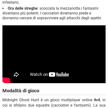
infestano.
Ora delle streghe
: scoccata la mezzanotte i fantasmi
diventano più potenti. I cacciatori diverranno prede e
dovranno cercare di sopravvivere agli attacchi degli spettri.
Modalità di gioco
Midnight Ghost Hunt è un gioco multiplayer online
4v4
, in
cui si sfidano due squadre (cacciatori e fantasmi). La sua