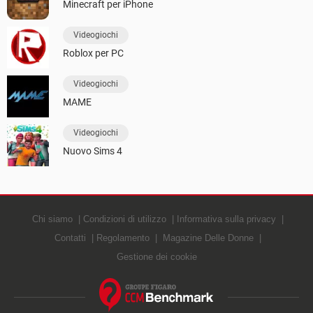
Minecraft per iPhone
Videogiochi
Roblox per PC
Videogiochi
MAME
Videogiochi
Nuovo Sims 4
Chi siamo
Condizioni di utilizzo
Informativa sulla privacy
Contatti
Regolamento
Magazine Delle Donne
Gestione dei cookie