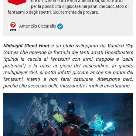
ore di divertimento e non annoia mai, soprattutto
TIKTOK
FACEBOOK
per la possibilità di giocare nei panni dei cacciatori di
fantasmi o degli spettri. Sicuramente da provare.
HARDWARE
Antonello Ciccarello
Midnight Ghost Hunt
è un titolo sviluppato da Vaulted Sky
Games che riprende la formula dei tanti amati Ghostbusters
(quindi la caccia ai fantasmi con armi, trappole e “zaini
protonici”) e la mixa al gioco del nascondino. In questo
multiplayer 4v4, si potrà infatti giocare anche nei panni dei
fantasmi, intenti a non farsi catturare. Attenzione però,
perché allo scoccare della mezzanotte i ruoli si invertiranno
!