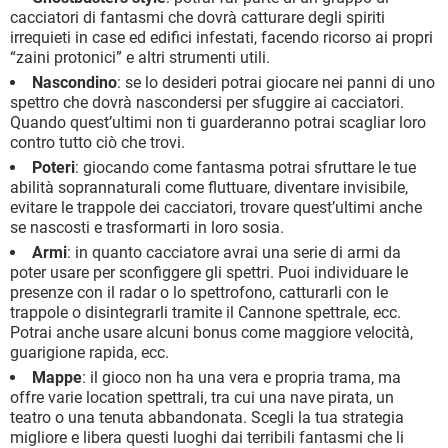
cacciatori di fantasmi che dovrà catturare degli spiriti
irrequieti in case ed edifici infestati, facendo ricorso ai propri
“zaini protonici” e altri strumenti utili.
Nascondino
: se lo desideri potrai giocare nei panni di uno
spettro che dovrà nascondersi per sfuggire ai cacciatori.
Quando quest’ultimi non ti guarderanno potrai scagliar loro
contro tutto ciò che trovi.
Poteri
: giocando come fantasma potrai sfruttare le tue
abilità soprannaturali come fluttuare, diventare invisibile,
evitare le trappole dei cacciatori, trovare quest’ultimi anche
se nascosti e trasformarti in loro sosia.
Armi
: in quanto cacciatore avrai una serie di armi da
poter usare per sconfiggere gli spettri. Puoi individuare le
presenze con il radar o lo spettrofono, catturarli con le
trappole o disintegrarli tramite il Cannone spettrale, ecc.
Potrai anche usare alcuni bonus come maggiore velocità,
guarigione rapida, ecc.
Mappe
: il gioco non ha una vera e propria trama, ma
offre varie location spettrali, tra cui una nave pirata, un
teatro o una tenuta abbandonata. Scegli la tua strategia
migliore e libera questi luoghi dai terribili fantasmi che li