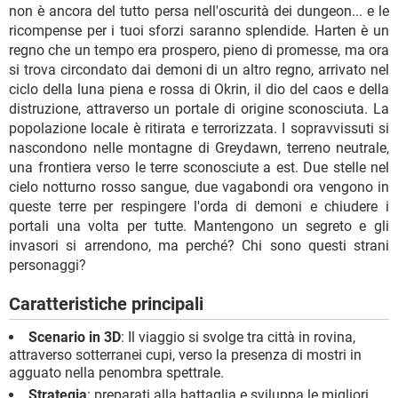
non è ancora del tutto persa nell'oscurità dei dungeon... e le
ricompense per i tuoi sforzi saranno splendide. Harten è un
regno che un tempo era prospero, pieno di promesse, ma ora
si trova circondato dai demoni di un altro regno, arrivato nel
ciclo della luna piena e rossa di Okrin, il dio del caos e della
distruzione, attraverso un portale di origine sconosciuta. La
popolazione locale è ritirata e terrorizzata. I sopravvissuti si
nascondono nelle montagne di Greydawn, terreno neutrale,
una frontiera verso le terre sconosciute a est. Due stelle nel
cielo notturno rosso sangue, due vagabondi ora vengono in
queste terre per respingere l'orda di demoni e chiudere i
portali una volta per tutte. Mantengono un segreto e gli
invasori si arrendono, ma perché? Chi sono questi strani
personaggi?
Caratteristiche principali
Scenario in 3D
: Il viaggio si svolge tra città in rovina,
attraverso sotterranei cupi, verso la presenza di mostri in
agguato nella penombra spettrale.
Strategia
: preparati alla battaglia e sviluppa le migliori