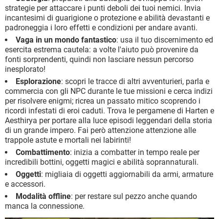
strategie per attaccare i punti deboli dei tuoi nemici. Invia
incantesimi di guarigione o protezione e abilità devastanti e
padroneggia i loro effetti e condizioni per andare avanti.
Vaga in un mondo fantastico
: usa il tuo discernimento ed
esercita estrema cautela: a volte l'aiuto può provenire da
fonti sorprendenti, quindi non lasciare nessun percorso
inesplorato!
Esplorazione
: scopri le tracce di altri avventurieri, parla e
commercia con gli NPC durante le tue missioni e cerca indizi
per risolvere enigmi; ricrea un passato mitico scoprendo i
ricordi infestati di eroi caduti. Trova le pergamene di Harten e
Aesthirya per portare alla luce episodi leggendari della storia
di un grande impero. Fai però attenzione attenzione alle
trappole astute e mortali nei labirinti!
Combattimento
: inizia a combatter in tempo reale per
incredibili bottini, oggetti magici e abilità soprannaturali.
Oggetti
: migliaia di oggetti aggiornabili da armi, armature
e accessori.
Modalità offline
: per restare sul pezzo anche quando
manca la connessione.