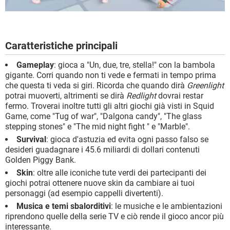
Caratteristiche principali
Gameplay
: gioca a "Un, due, tre, stella!" con la bambola
gigante. Corri quando non ti vede e fermati in tempo prima
che questa ti veda si giri. Ricorda che quando dirà
Greenlight
potrai muoverti, altrimenti se dirà
Redlight
dovrai restar
fermo. Troverai inoltre tutti gli altri giochi già visti in Squid
Game, come "Tug of war", "Dalgona candy", "The glass
stepping stones" e "The mid night fight " e "Marble".
Survival
: gioca d'astuzia ed evita ogni passo falso se
desideri guadagnare i 45.6 miliardi di dollari contenuti
Golden Piggy Bank.
Skin
: oltre alle iconiche tute verdi dei partecipanti dei
giochi potrai ottenere nuove skin da cambiare ai tuoi
personaggi (ad esempio cappelli divertenti).
Musica e temi sbalorditivi
: le musiche e le ambientazioni
riprendono quelle della serie TV e ciò rende il gioco ancor più
interessante.