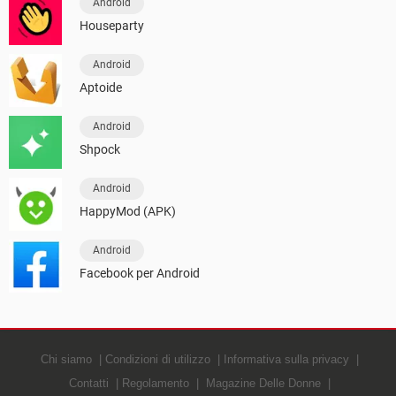
Android
Houseparty
Android
Aptoide
Android
Shpock
Android
HappyMod (APK)
Android
Facebook per Android
Chi siamo
Condizioni di utilizzo
Informativa sulla privacy
Contatti
Regolamento
Magazine Delle Donne