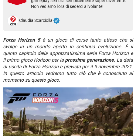
gameplay sembra semplicemente super divertente.
TIKTOK
FACEBOOK
Non vediamo l'ora di sederci al volante!
HARDWARE
Claudia Scarciolla
Forza Horizon 5
è un gioco di corse tanto atteso che si
svolge in un mondo aperto in continua evoluzione. È il
quinto capitolo della apprezzatissima serie Forza Horizon e
il primo gioco Horizon per la
prossima generazione
. La data
di uscita di Forza Horizon è prevista per il 9 novembre 2021.
In questo articolo vedremo tutto ciò che è conosciuto al
momento su questo gioco.