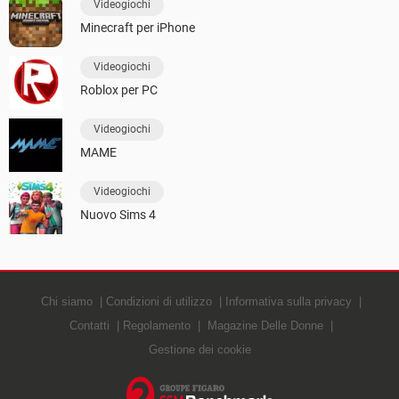
Videogiochi
Minecraft per iPhone
Videogiochi
Roblox per PC
Videogiochi
MAME
Videogiochi
Nuovo Sims 4
Chi siamo
Condizioni di utilizzo
Informativa sulla privacy
Contatti
Regolamento
Magazine Delle Donne
Gestione dei cookie