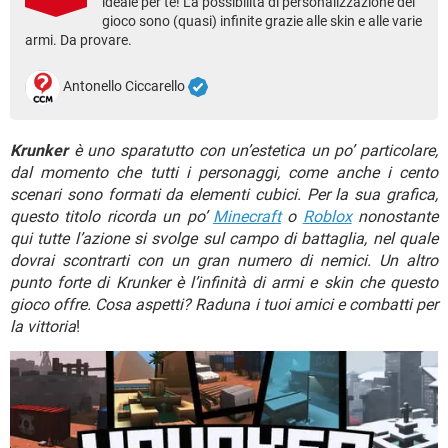
ideale per te! La possibilità di personalizzazione del
TIKTOK
FACEBOOK
gioco sono (quasi) infinite grazie alle skin e alle varie
armi. Da provare.
HARDWARE
Antonello Ciccarello
Krunker
è uno sparatutto con un’estetica un po’ particolare,
dal momento che tutti i personaggi, come anche i cento
scenari sono formati da elementi cubici. Per la sua grafica,
questo titolo ricorda un po’
Minecraft
o
Roblox
nonostante
qui tutte l’azione si svolge sul campo di battaglia, nel quale
dovrai scontrarti con un gran numero di nemici. Un altro
punto forte di Krunker è l’infinità di armi e skin che questo
gioco offre. Cosa aspetti? Raduna i tuoi amici e combatti per
la vittoria
!