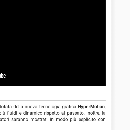
otata della nuova tecnologia grafica
HyperMotion
,
ù fluidi e dinamico rispetto al passato. Inoltre, la
iatori saranno mostrati in modo più esplicito con