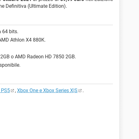
one Definitiva (Ultimate Edition).
 64 bits.
o AMD Athlon X4 880K.
0 2GB o AMD Radeon HD 7850 2GB.
sponibile.
 PS5
,
Xbox One e Xbox Series X|S
.