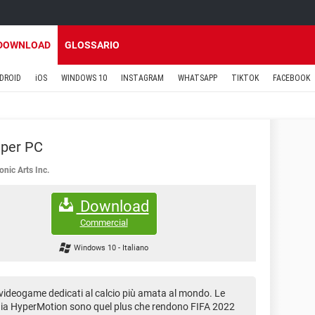
DOWNLOAD
GLOSSARIO
DROID
iOS
WINDOWS 10
INSTAGRAM
WHATSAPP
TIKTOK
FACEBOOK
 per PC
onic Arts Inc.
Download
Commercial
Windows 10
-
Italiano
i videogame dedicati al calcio più amata al mondo. Le
gia HyperMotion sono quel plus che rendono FIFA 2022