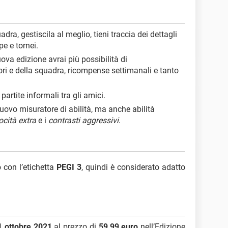
adra, gestiscila al meglio, tieni traccia dei dettagli
pe e tornei.
uova edizione avrai più possibilità di
ori e della squadra, ricompense settimanali e tanto
partite informali tra gli amici.
uovo misuratore di abilità, ma anche abilità
ocità extra
e i
contrasti aggressivi
.
o con l’etichetta
PEGI 3
, quindi è considerato adatto
1 ottobre 2021
al prezzo di
59,99 euro
nell’Edizione