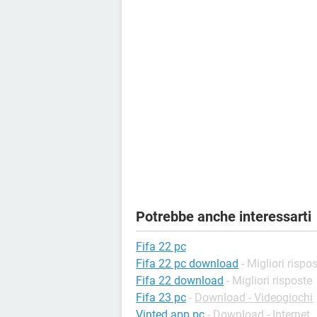
Potrebbe anche interessarti
Fifa 22 pc
Fifa 22 pc download
- Migliori rispo
Fifa 22 download
- Migliori risposte
Fifa 23 pc
-
Download - Videogiochi
Vinted app pc
-
Download - Internet