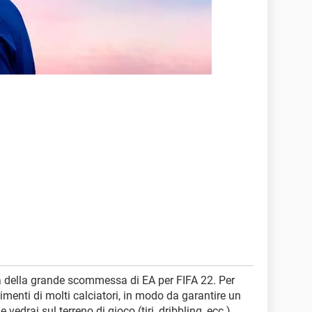
tta della grande scommessa di EA per FIFA 22. Per
vimenti di molti calciatori, in modo da garantire un
vedrai sul terreno di gioco (tiri, dribbling, ecc.).