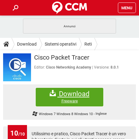
MENU
HOME
COVID-19
GAMING
GUIDE
Download
Sistemi operativi
Reti
INTRATTENIMENTO
ANDROID
COVID-19
GAMING
DOWNLOAD
Cisco Packet Tracer
iOS
WINDOWS 10
INTRATTENIMENTO
ANDROID
INSTAGRAM
COVID-19
WHATSAPP
GAMING
Editor:
Cisco Networking Academy
Versione:
8.0.1
FORUM
iOS
WINDOWS 10
TIKTOK
INTRATTENIMENTO
FACEBOOK
ANDROID
INSTAGRAM
COVID-19
WHATSAPP
GAMING
GLOSSARIO
HARDWARE
iOS
WINDOWS 10
Download
TIKTOK
INTRATTENIMENTO
FACEBOOK
ANDROID
INSTAGRAM
COVID-19
WHATSAPP
GAMING
Freeware
HARDWARE
iOS
WINDOWS 10
TIKTOK
INTRATTENIMENTO
FACEBOOK
ANDROID
Windows 7 Windows 8 Windows 10
-
Inglese
INSTAGRAM
WHATSAPP
HARDWARE
iOS
WINDOWS 10
TIKTOK
FACEBOOK
INSTAGRAM
WHATSAPP
10
Utilissimo e pratico, Cisco Packet Tracer è un vero
/10
HARDWARE