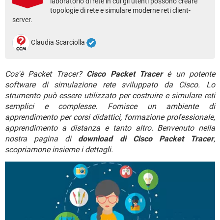
laboratorio di rete in cui gli utenti possono creare
TIKTOK
FACEBOOK
topologie di rete e simulare moderne reti client-
server.
HARDWARE
Claudia Scarciolla
Cos'è Packet Tracer?
Cisco Packet Tracer
è un potente
software di simulazione rete sviluppato da Cisco. Lo
strumento può essere utilizzato per costruire e simulare reti
semplici e complesse. Fornisce un ambiente di
apprendimento per corsi didattici, formazione professionale,
apprendimento a distanza e tanto altro. Benvenuto nella
nostra pagina di
download di Cisco Packet Tracer
,
scopriamone insieme i dettagli.