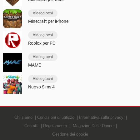
Videogiochi
Minecraft per iPhone
Videogiochi
Roblox per PC
Videogiochi
MAME
Videogiochi
Nuovo Sims 4
Chi siamo
Condizioni di utilizzo
Informativa sulla privacy
Contatti
Regolamento
Magazine Delle Donne
Gestione dei cookie