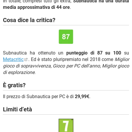
In totale, compresi tutti gli extra,
Subnautica ha una durata
media approssimativa di 44 ore
.
Cosa dice la critica?
Subnautica ha ottenuto un
punteggio di 87 su 100
su
Metacritic
. Ed è stato pluripremiato nel 2018 come
Miglior
gioco di sopravvivenza, Gioco per PC dell'anno, Miglior gioco
di esplorazione
.
È gratis?
Il prezzo di Subnautica per PC è di
29,99€
.
Limiti d’età