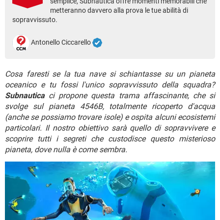
semplice, Subnautica offre momenti memorabili che
TIKTOK
FACEBOOK
metteranno davvero alla prova le tue abilità di
sopravvissuto.
HARDWARE
Antonello Ciccarello
Cosa faresti se la tua nave si schiantasse su un pianeta
oceanico e tu fossi l'unico sopravvissuto della squadra?
Subnautica
ci propone questa trama affascinante, che si
svolge sul pianeta 4546B, totalmente ricoperto d'acqua
(anche se possiamo trovare isole) e ospita alcuni ecosistemi
particolari. Il nostro obiettivo sarà quello di sopravvivere e
scoprire tutti i segreti che custodisce questo misterioso
pianeta, dove nulla è come sembra.