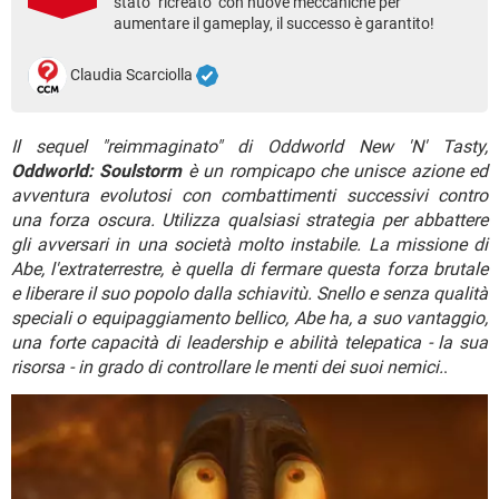
stato "ricreato" con nuove meccaniche per
TIKTOK
FACEBOOK
aumentare il gameplay, il successo è garantito!
HARDWARE
Claudia Scarciolla
Il sequel "reimmaginato" di Oddworld New 'N' Tasty,
Oddworld: Soulstorm
è un rompicapo che unisce azione ed
avventura evolutosi con combattimenti successivi contro
una forza oscura. Utilizza qualsiasi strategia per abbattere
gli avversari in una società molto instabile. La missione di
Abe, l'extraterrestre, è quella di fermare questa forza brutale
e liberare il suo popolo dalla schiavitù. Snello e senza qualità
speciali o equipaggiamento bellico, Abe ha, a suo vantaggio,
una forte capacità di leadership e abilità telepatica - la sua
risorsa - in grado di controllare le menti dei suoi nemici.
.