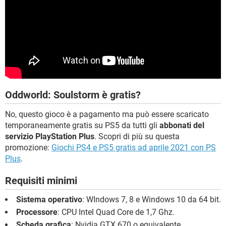
Oddworld: Soulstorm è gratis?
No, questo gioco è a pagamento ma può essere scaricato
temporaneamente gratis su PS5 da tutti gli
abbonati del
servizio PlayStation Plus
. Scopri di più su questa
promozione:
Giochi PS4 e PS5 gratis ad aprile 2021 con PS
Plus
.
Requisiti minimi
Sistema operativo
: WIndows 7, 8 e Windows 10 da 64 bit.
Processore
: CPU Intel Quad Core de 1,7 Ghz.
Scheda grafica
: Nvidia GTX 670 o equivalente