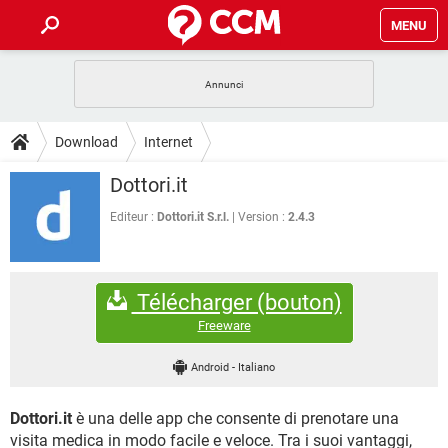
MENU
HOME
COVID-19
GAMING
GUIDE
Download
Internet
INTRATTENIMENTO
ANDROID
COVID-19
GAMING
DOWNLOAD
Dottori.it
iOS
WINDOWS 10
INTRATTENIMENTO
ANDROID
INSTAGRAM
COVID-19
WHATSAPP
GAMING
Editeur :
Dottori.it S.r.l.
Version :
2.4.3
FORUM
iOS
WINDOWS 10
TIKTOK
INTRATTENIMENTO
FACEBOOK
ANDROID
INSTAGRAM
COVID-19
WHATSAPP
GAMING
GLOSSARIO
HARDWARE
iOS
WINDOWS 10
Télécharger (bouton)
TIKTOK
INTRATTENIMENTO
FACEBOOK
ANDROID
INSTAGRAM
COVID-19
WHATSAPP
GAMING
Freeware
HARDWARE
iOS
WINDOWS 10
TIKTOK
INTRATTENIMENTO
FACEBOOK
ANDROID
Android
-
Italiano
INSTAGRAM
WHATSAPP
HARDWARE
iOS
WINDOWS 10
TIKTOK
FACEBOOK
Dottori.it
è una delle app che consente di prenotare una
INSTAGRAM
WHATSAPP
HARDWARE
visita medica in modo facile e veloce. Tra i suoi vantaggi,