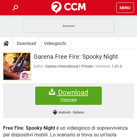
MENU
HOME
COVID-19
GAMING
GUIDE
Download
Videogiochi
INTRATTENIMENTO
ANDROID
COVID-19
GAMING
DOWNLOAD
Garena Free Fire: Spooky Night
iOS
WINDOWS 10
INTRATTENIMENTO
ANDROID
INSTAGRAM
COVID-19
WHATSAPP
GAMING
Editor:
Garena International I Private
Versione:
1.41.0
FORUM
iOS
WINDOWS 10
TIKTOK
INTRATTENIMENTO
FACEBOOK
ANDROID
INSTAGRAM
COVID-19
WHATSAPP
GAMING
GLOSSARIO
HARDWARE
iOS
WINDOWS 10
Download
TIKTOK
INTRATTENIMENTO
FACEBOOK
ANDROID
INSTAGRAM
COVID-19
WHATSAPP
GAMING
Freeware
HARDWARE
iOS
WINDOWS 10
TIKTOK
INTRATTENIMENTO
FACEBOOK
ANDROID
Android
-
Italiano
INSTAGRAM
WHATSAPP
HARDWARE
iOS
WINDOWS 10
TIKTOK
FACEBOOK
Free Fire: Spooky Night
è un videogioco di sopravvivenza
INSTAGRAM
WHATSAPP
HARDWARE
per dispositivi mobili. Lo scenario si trova su un'isola