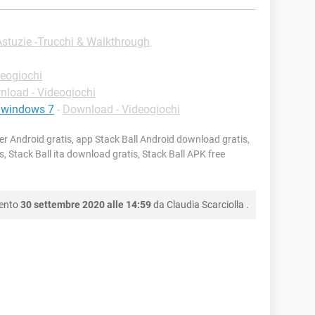
Astuzie -Trucchi & Walkthrough
eogiochi
load - Videogiochi
r windows 7
-
Download - Videogiochi
er Android gratis, app Stack Ball Android download gratis,
, Stack Ball ita download gratis, Stack Ball APK free
mento
30 settembre 2020 alle 14:59
da
Claudia Scarciolla
.