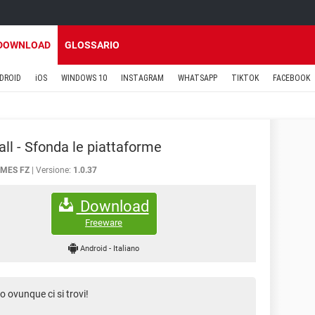
DOWNLOAD
GLOSSARIO
DROID
iOS
WINDOWS 10
INSTAGRAM
WHATSAPP
TIKTOK
FACEBOOK
all - Sfonda le piattaforme
AMES FZ
Versione:
1.0.37
Download
Freeware
Android
-
Italiano
o ovunque ci si trovi!