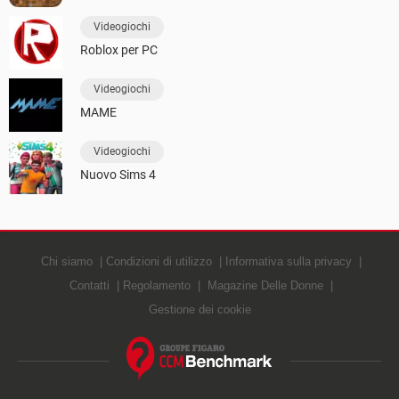
Videogiochi
Roblox per PC
Videogiochi
MAME
Videogiochi
Nuovo Sims 4
Chi siamo
Condizioni di utilizzo
Informativa sulla privacy
Contatti
Regolamento
Magazine Delle Donne
Gestione dei cookie