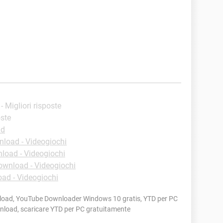
- Migliori risposte
oste
ad
load - Videogiochi
load - Videogiochi
ownload - Videogiochi
ad - Videogiochi
load, YouTube Downloader Windows 10 gratis, YTD per PC
wnload, scaricare YTD per PC gratuitamente