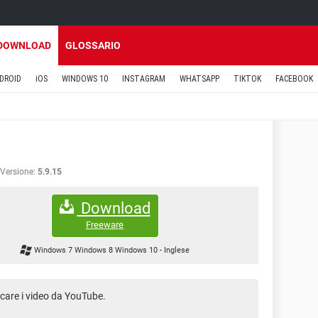
DOWNLOAD
GLOSSARIO
DROID
iOS
WINDOWS 10
INSTAGRAM
WHATSAPP
TIKTOK
FACEBOOK
Versione:
5.9.15
Download
Freeware
Windows 7 Windows 8 Windows 10
-
Inglese
care i video da YouTube.