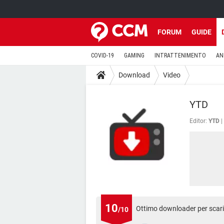
FORUM
GUIDE
COVID-19
GAMING
INTRATTENIMENTO
AN
Download
Video
YTD
Editor:
YTD
10
Ottimo downloader per scari
/10