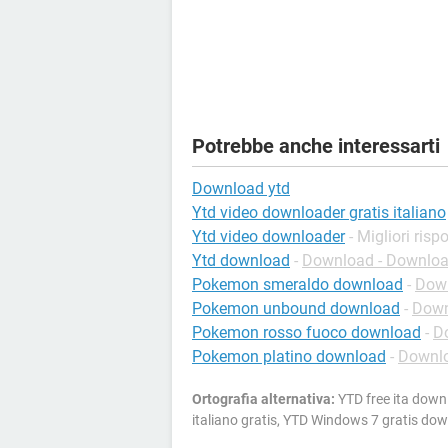
Potrebbe anche interessarti
Download ytd
Ytd video downloader gratis italiano
Ytd video downloader
- Migliori risp
Ytd download
-
Download - Downlo
Pokemon smeraldo download
-
Down
Pokemon unbound download
-
Down
Pokemon rosso fuoco download
-
D
Pokemon platino download
-
Downlo
Ortografia alternativa:
YTD free ita down
italiano gratis, YTD Windows 7 gratis do